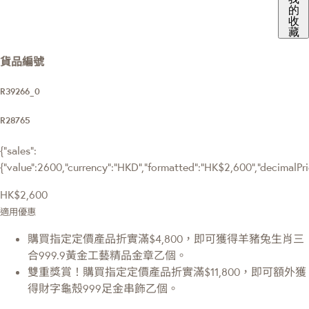
的
收
藏
貨品編號
R39266_0
R28765
{"sales":
{"value":2600,"currency":"HKD","formatted":"HK$2,600","decimalPrice
HK$2,600
適用優惠
購買指定定價產品折實滿$4,800，即可獲得羊豬兔生肖三
合999.9黃金工藝精品金章乙個。
雙重獎賞！購買指定定價產品折實滿$11,800，即可額外獲
得財字龜殼999足金串飾乙個。