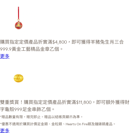
購買指定定價產品折實滿$4,800，即可獲得羊豬兔生肖三合
999.9黃金工藝精品金章乙個。
更多
雙重獎賞！購買指定定價產品折實滿$11,800，即可額外獲得財
字龜殼999足金串飾乙個。
*贈品數量有限，贈完即止。贈品以結帳頁顯示為準。
*優惠不適用於購買計價足金類、金粒類、Hearts On Fire類及鐘錶類產品。
更多