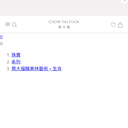
×
0
0
珠寶
系列
周大福韓美林藝術 • 生肖