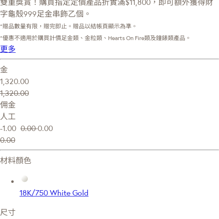
雙重獎賞！購買指定定價產品折實滿$11,800，即可額外獲得財
字龜殼999足金串飾乙個。
*贈品數量有限，贈完即止。贈品以結帳頁顯示為準。
*優惠不適用於購買計價足金類、金粒類、Hearts On Fire類及鐘錶類產品。
更多
金
1,320.00
1,320.00
佣金
人工
-1.00
0.00
0.00
0.00
材料顏色
18K/750 White Gold
尺寸