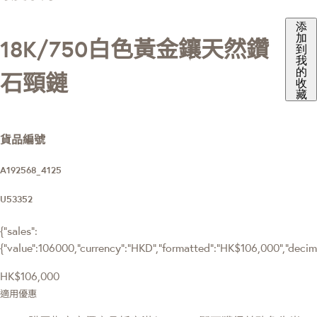
添
加
18K/750白色黃金鑲天然鑽
到
我
的
石頸鏈
收
藏
貨品編號
A192568_4125
U53352
{"sales":
{"value":106000,"currency":"HKD","formatted":"HK$106,000","decimal
HK$106,000
適用優惠