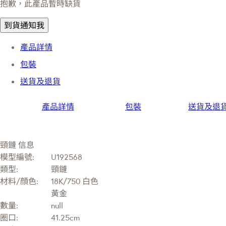
抱歉，此產品暫時缺貨
到貨通知我
產品詳情
包裝
送貨及退貨
產品詳情
包裝
送貨及退
頸鏈 信息
模型編號:
U192568
類型:
頸鏈
材料/顔色:
18K/750 白色
黃金
數量:
null
圈口:
41.25cm