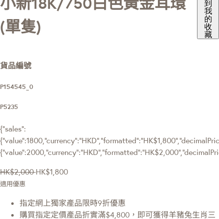
小新18K/750白色黃金耳環
到
我
的
(單隻)
收
藏
貨品編號
P154545_0
P5235
{"sales":
{"value":1800,"currency":"HKD","formatted":"HK$1,800","decimalPrice
{"value":2000,"currency":"HKD","formatted":"HK$2,000","decimalPri
HK$2,000
HK$1,800
適用優惠
指定網上獨家產品限時9折優惠
購買指定定價產品折實滿$4,800，即可獲得羊豬兔生肖三