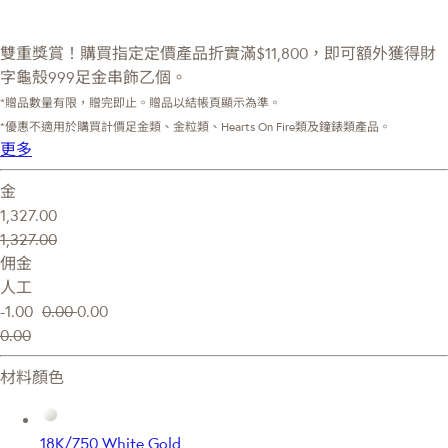
雙重獎賞！購買指定定價產品折實滿$11,800，即可額外獲得財
字龜殼999足金串飾乙個。
*贈品數量有限，贈完即止。贈品以結帳頁顯示為準。
*優惠不適用於購買計價足金類、金粒類、Hearts On Fire類及鐘錶類產品。
更多
金
1,327.00
1,327.00
佣金
人工
-1.00
0.00
0.00
0.00
材料顏色
18K/750 White Gold