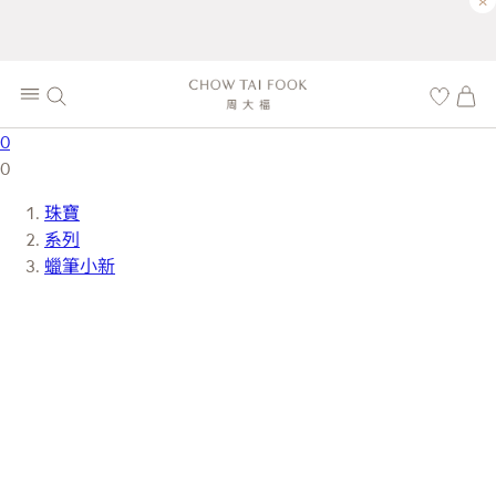
×
0
0
珠寶
系列
蠟筆小新