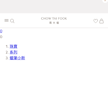
×
0
0
珠寶
系列
蠟筆小新