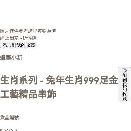
圖片僅供參考請以實物為準
網上獨家
9折優惠
添加到我的收藏
蠟筆小新
添
加
生肖系列 - 兔年生肖999足金
到
我
的
工藝精品串飾
收
藏
貨品編號
R32676_0