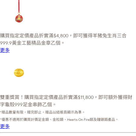
購買指定定價產品折實滿$4,800，即可獲得羊豬兔生肖三合
999.9黃金工藝精品金章乙個。
更多
雙重獎賞！購買指定定價產品折實滿$11,800，即可額外獲得財
字龜殼999足金串飾乙個。
*贈品數量有限，贈完即止。贈品以結帳頁顯示為準。
*優惠不適用於購買計價足金類、金粒類、Hearts On Fire類及鐘錶類產品。
更多