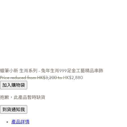
蠟筆小新
生肖系列 - 兔年生肖999足金工藝精品串飾
Price reduced from
HK$3,200
to
HK$2,880
加入購物袋
抱歉，此產品暫時缺貨
到貨通知我
產品詳情