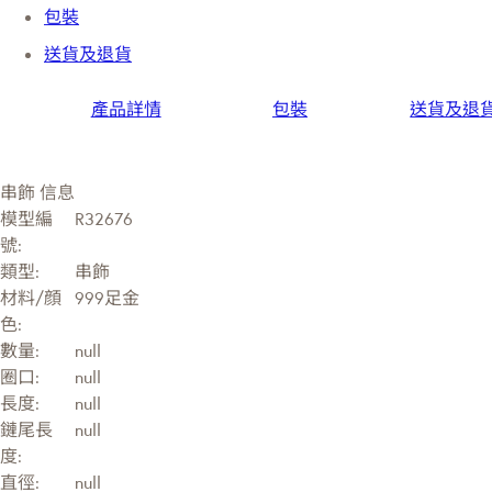
包裝
送貨及退貨
產品詳情
包裝
送貨及退
串飾 信息
模型編
R32676
號:
類型:
串飾
材料/顔
999足金
色:
數量:
null
圈口:
null
長度:
null
鏈尾長
null
度:
直徑:
null