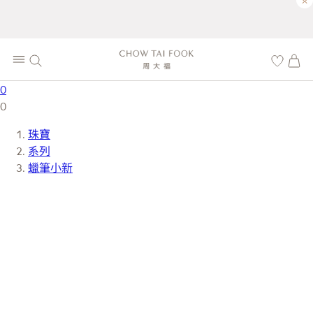
×
0
0
珠寶
系列
蠟筆小新