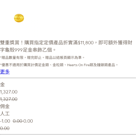
雙重獎賞！購買指定定價產品折實滿$11,800，即可額外獲得財
字龜殼999足金串飾乙個。
*贈品數量有限，贈完即止。贈品以結帳頁顯示為準。
*優惠不適用於購買計價足金類、金粒類、Hearts On Fire類及鐘錶類產品。
更多
金
1,327.00
1,327.00
佣金
人工
-1.00
0.00
0.00
0.00