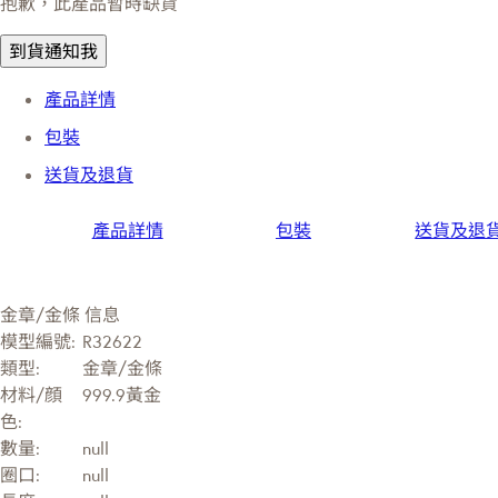
抱歉，此產品暫時缺貨
到貨通知我
產品詳情
包裝
送貨及退貨
產品詳情
包裝
送貨及退
金章/金條 信息
模型編號:
R32622
類型:
金章/金條
材料/顔
999.9黃金
色:
數量:
null
圈口:
null