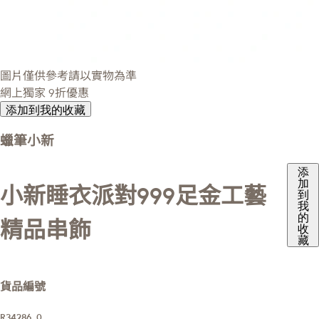
圖片僅供參考請以實物為準
網上獨家
9折優惠
添加到我的收藏
蠟筆小新
添
加
小新睡衣派對999足金工藝
到
我
的
精品串飾
收
藏
貨品編號
R34286_0