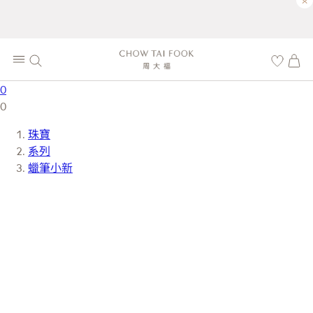
×
0
0
珠寶
系列
蠟筆小新