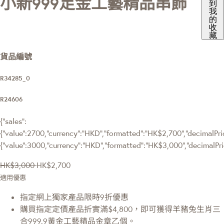
小新999足金工藝精品串飾
到
我
的
收
藏
貨品編號
R34285_0
R24606
{"sales":
{"value":2700,"currency":"HKD","formatted":"HK$2,700","decimalPrice
{"value":3000,"currency":"HKD","formatted":"HK$3,000","decimalPri
HK$3,000
HK$2,700
適用優惠
指定網上獨家產品限時9折優惠
購買指定定價產品折實滿$4,800，即可獲得羊豬兔生肖三
合999.9黃金工藝精品金章乙個。