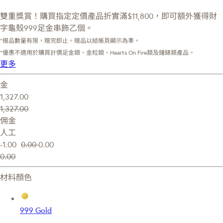
雙重獎賞！購買指定定價產品折實滿$11,800，即可額外獲得財
字龜殼999足金串飾乙個。
*贈品數量有限，贈完即止。贈品以結帳頁顯示為準。
*優惠不適用於購買計價足金類、金粒類、Hearts On Fire類及鐘錶類產品。
更多
金
1,327.00
1,327.00
佣金
人工
-1.00
0.00
0.00
0.00
材料顏色
999 Gold