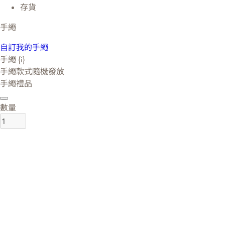
存貨
手繩
自訂我的手繩
手繩 {i}
手繩款式隨機發放
手繩禮品
數量