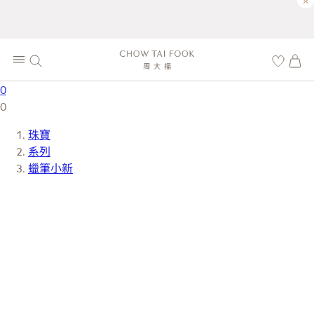
×
0
0
珠寶
系列
蠟筆小新