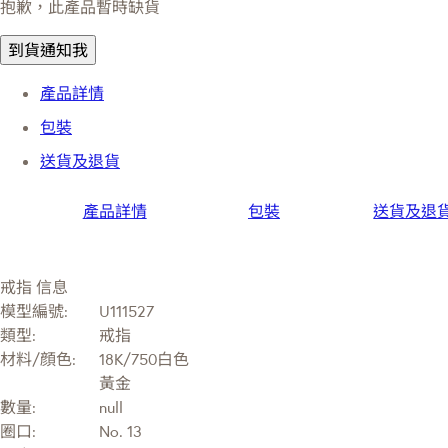
抱歉，此產品暫時缺貨
到貨通知我
產品詳情
包裝
送貨及退貨
產品詳情
包裝
送貨及退
戒指 信息
模型編號:
U111527
類型:
戒指
材料/顔色:
18K/750白色
黃金
數量:
null
圈口:
No. 13