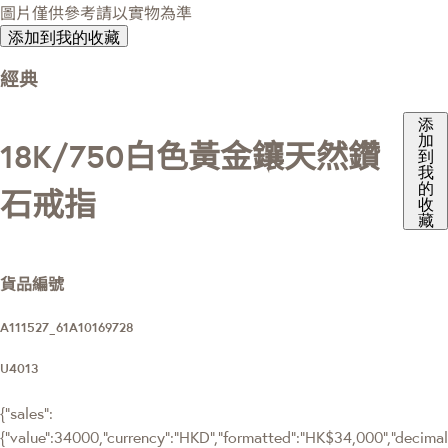
圖片僅供參考請以實物為準
添加到我的收藏
經典
添
加
18K/750白色黃金鑲天然鑽
到
我
的
石戒指
收
藏
貨品編號
A111527_61A10169728
U4013
{"sales":
{"value":34000,"currency":"HKD","formatted":"HK$34,000","decimalPr