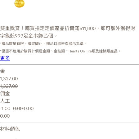
雙重獎賞！購買指定定價產品折實滿$11,800，即可額外獲得財
字龜殼999足金串飾乙個。
*贈品數量有限，贈完即止。贈品以結帳頁顯示為準。
*優惠不適用於購買計價足金類、金粒類、Hearts On Fire類及鐘錶類產品。
更多
金
1,327.00
1,327.00
佣金
人工
-1.00
0.00
0.00
0.00
材料顏色