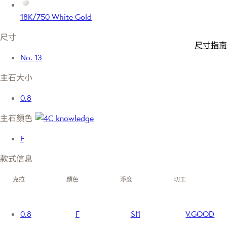
18K/750 White Gold
尺寸
尺寸指南
No. 13
主石大小
0.8
主石顏色
F
款式信息
克拉
顏色
淨度
切工
0.8
F
SI1
V.GOOD