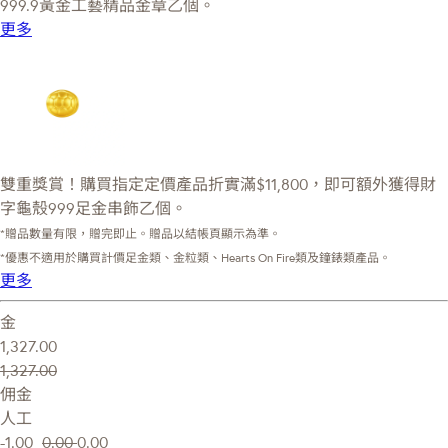
999.9黃金工藝精品金章乙個。
更多
雙重獎賞！購買指定定價產品折實滿$11,800，即可額外獲得財
字龜殼999足金串飾乙個。
*贈品數量有限，贈完即止。贈品以結帳頁顯示為準。
*優惠不適用於購買計價足金類、金粒類、Hearts On Fire類及鐘錶類產品。
更多
金
1,327.00
1,327.00
佣金
人工
-1.00
0.00
0.00