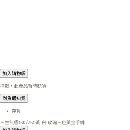
加入購物袋
抱歉，此產品暫時缺貨
到貨通知我
存貨
三生無極18K/750黃-白-玫瑰三色黃金手鏈