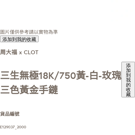
圖片僅供參考請以實物為準
添加到我的收藏
周大福 x CLOT
添
加
三生無極18K/750黃-白-玫瑰
到
我
的
三色黃金手鏈
收
藏
貨品編號
E129037_2000