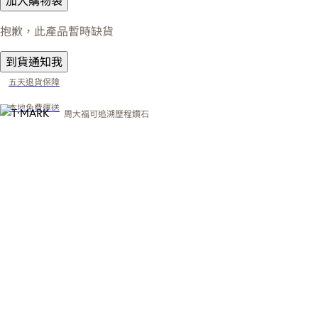
加入購物袋
抱歉，此產品暫時缺貨
到貨通知我
五天退貨保障
本地免費運送
周大福可追溯歷程鑽石