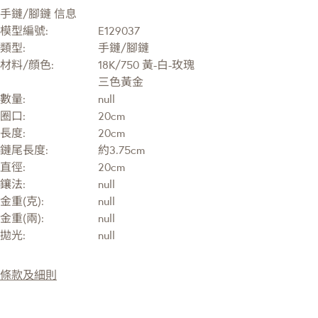
手鏈/腳鏈 信息
模型編號:
E129037
類型:
手鏈/腳鏈
材料/顔色:
18K/750 黃-白-玫瑰
三色黃金
數量:
null
圈口:
20cm
長度:
20cm
鏈尾長度:
約3.75cm
直徑:
20cm
鑲法:
null
金重(克):
null
金重(兩):
null
拋光:
null
條款及細則