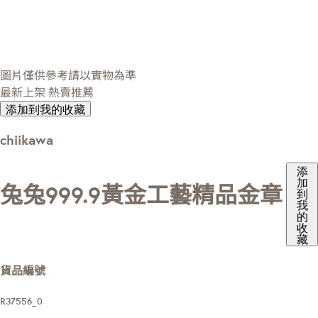
圖片僅供參考請以實物為準
最新上架
熱賣推薦
添加到我的收藏
chiikawa
添
加
兔兔999.9黃金工藝精品金章
到
我
的
收
藏
貨品編號
R37556_0