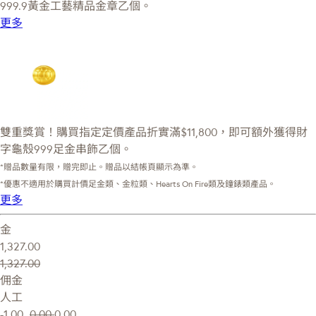
999.9黃金工藝精品金章乙個。
更多
雙重獎賞！購買指定定價產品折實滿$11,800，即可額外獲得財
字龜殼999足金串飾乙個。
*贈品數量有限，贈完即止。贈品以結帳頁顯示為準。
*優惠不適用於購買計價足金類、金粒類、Hearts On Fire類及鐘錶類產品。
更多
金
1,327.00
1,327.00
佣金
人工
-1.00
0.00
0.00