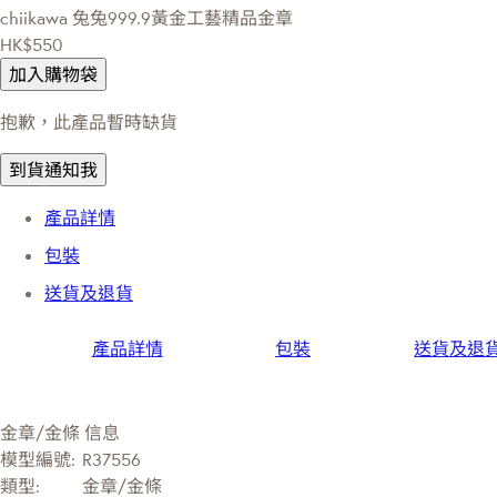
chiikawa
兔兔999.9黃金工藝精品金章
HK$550
加入購物袋
抱歉，此產品暫時缺貨
到貨通知我
產品詳情
包裝
送貨及退貨
產品詳情
包裝
送貨及退
金章/金條 信息
模型編號:
R37556
類型:
金章/金條