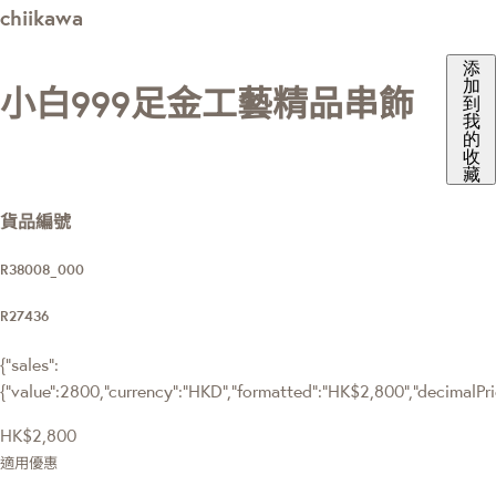
chiikawa
添
加
小白999足金工藝精品串飾
到
我
的
收
藏
貨品編號
R38008_000
R27436
{"sales":
{"value":2800,"currency":"HKD","formatted":"HK$2,800","decimalPrice
HK$2,800
適用優惠