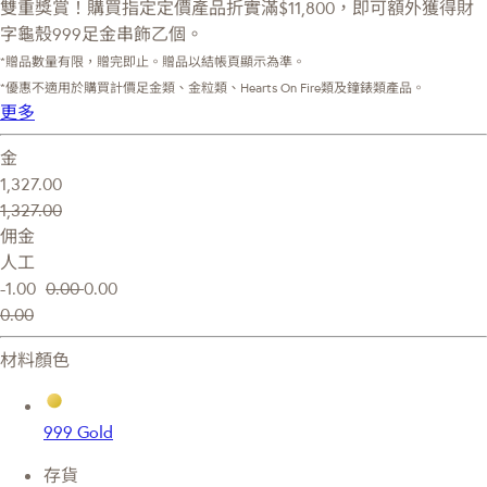
雙重獎賞！購買指定定價產品折實滿$11,800，即可額外獲得財
字龜殼999足金串飾乙個。
*贈品數量有限，贈完即止。贈品以結帳頁顯示為準。
*優惠不適用於購買計價足金類、金粒類、Hearts On Fire類及鐘錶類產品。
更多
金
1,327.00
1,327.00
佣金
人工
-1.00
0.00
0.00
0.00
材料顏色
999 Gold
存貨