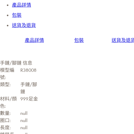
產品詳情
包裝
送貨及退貨
產品詳情
包裝
送貨及退
手鏈/腳鏈 信息
模型編
R38008
號:
類型:
手鏈/腳
鏈
材料/顔
999足金
色:
數量:
null
圈口:
null
長度:
null