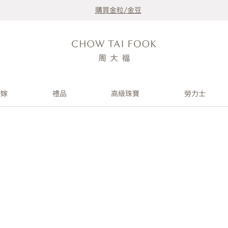
購買金粒/金豆
婚嫁
禮品
高級珠寶
勞力士