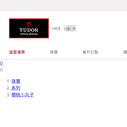
HK$
|
盛夏優惠
珠寶
客戶訂製
0
0
珠寶
系列
櫻桃小丸子