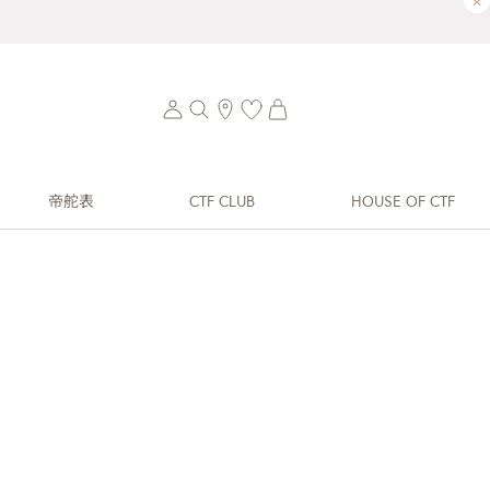
×
帝舵表
CTF CLUB
HOUSE OF CTF