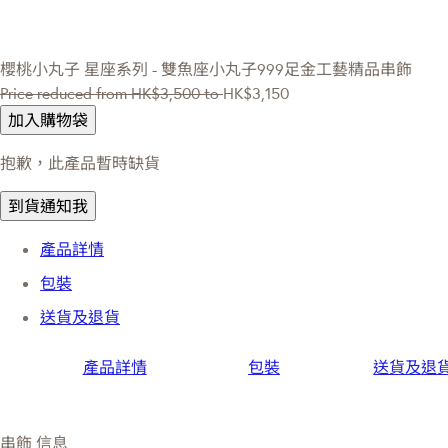
櫻桃小丸子
星座系列 - 雙魚座小丸子999足金工藝精品串飾
Price reduced from
HK$3,500
to
HK$3,150
加入購物袋
抱歉，此產品暫時缺貨
到貨通知我
產品詳情
包裝
送貨及退貨
產品詳情
包裝
送貨及退
串飾 信息