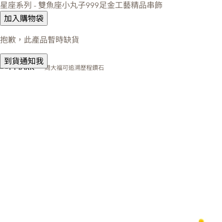
星座系列 - 雙魚座小丸子999足金工藝精品串飾
加入購物袋
抱歉，此產品暫時缺貨
到貨通知我
周大福可追溯歷程鑽石