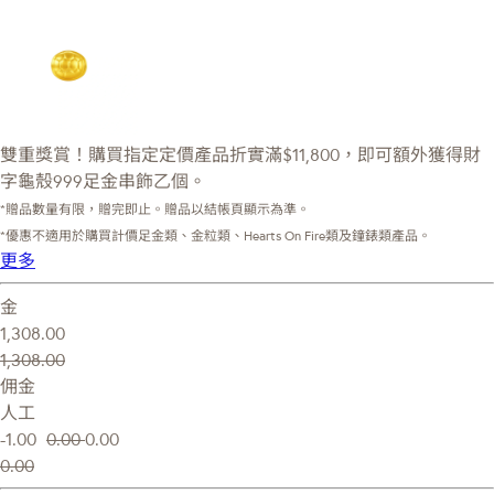
雙重獎賞！購買指定定價產品折實滿$11,800，即可額外獲得財
字龜殼999足金串飾乙個。
*贈品數量有限，贈完即止。贈品以結帳頁顯示為準。
*優惠不適用於購買計價足金類、金粒類、Hearts On Fire類及鐘錶類產品。
更多
金
1,308.00
1,308.00
佣金
人工
-1.00
0.00
0.00
0.00