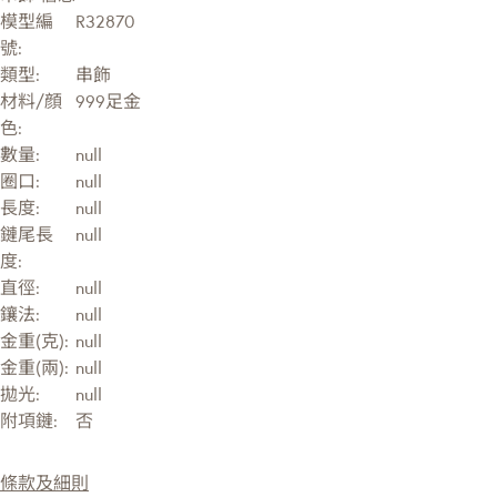
模型編
R32870
號:
類型:
串飾
材料/顔
999足金
色:
數量:
null
圈口:
null
長度:
null
鏈尾長
null
度:
直徑:
null
鑲法:
null
金重(克):
null
金重(兩):
null
拋光:
null
附項鏈:
否
條款及細則