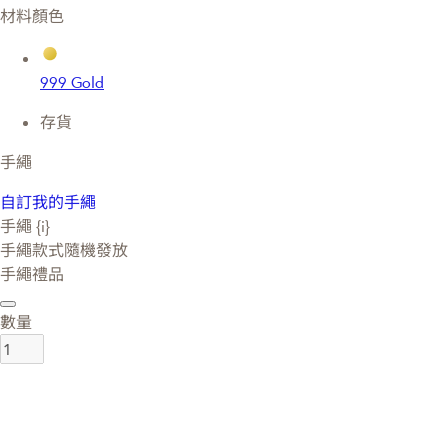
材料顏色
999 Gold
存貨
手繩
自訂我的手繩
手繩 {i}
手繩款式隨機發放
手繩禮品
數量