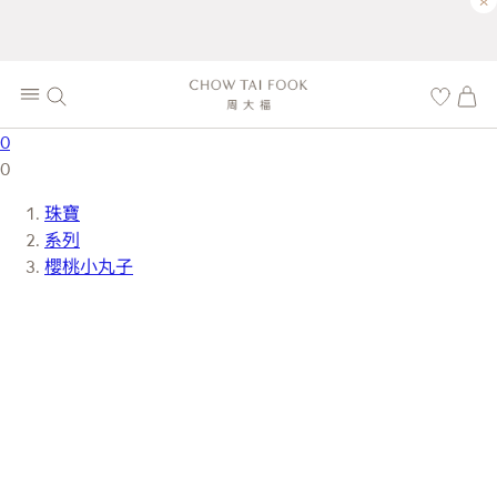
×
0
0
珠寶
系列
櫻桃小丸子