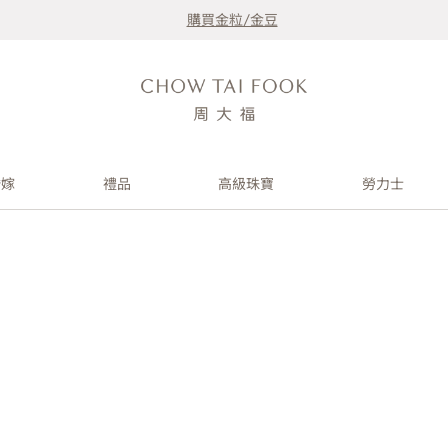
購買金粒/金豆
婚嫁
禮品
高級珠寶
勞力士