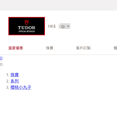
HK$
|
盛夏優惠
珠寶
客戶訂製
0
0
珠寶
系列
櫻桃小丸子