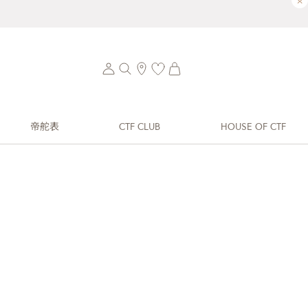
×
帝舵表
CTF CLUB
HOUSE OF CTF