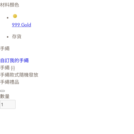
材料顏色
999 Gold
存貨
手繩
自訂我的手繩
手繩 {i}
手繩款式隨機發放
手繩禮品
數量