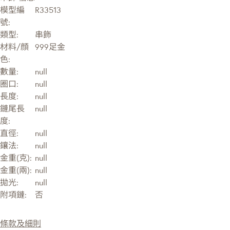
模型編
R33513
號:
類型:
串飾
材料/顔
999足金
色:
數量:
null
圈口:
null
長度:
null
鏈尾長
null
度:
直徑:
null
鑲法:
null
金重(克):
null
金重(兩):
null
拋光:
null
附項鏈:
否
條款及細則