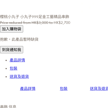
櫻桃小丸子
小丸子999足金工藝精品串飾
Price reduced from
HK$3,000
to
HK$2,700
加入購物袋
抱歉，此產品暫時缺貨
到貨通知我
產品詳情
包裝
送貨及退貨
產品詳情
包裝
送貨及退
串飾 信息