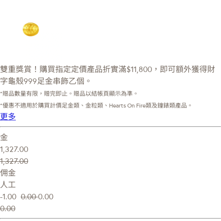
雙重獎賞！購買指定定價產品折實滿$11,800，即可額外獲得財
字龜殼999足金串飾乙個。
*贈品數量有限，贈完即止。贈品以結帳頁顯示為準。
*優惠不適用於購買計價足金類、金粒類、Hearts On Fire類及鐘錶類產品。
更多
金
1,327.00
1,327.00
佣金
人工
-1.00
0.00
0.00
0.00