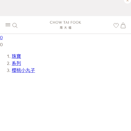
×
0
0
珠寶
系列
櫻桃小丸子