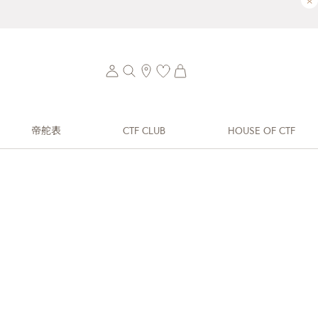
×
帝舵表
CTF CLUB
HOUSE OF CTF