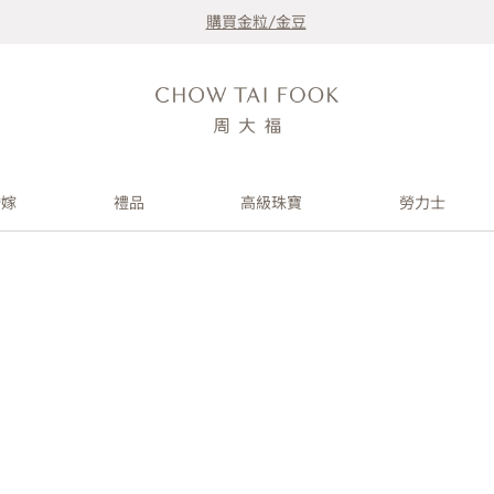
購買金粒/金豆
婚嫁
禮品
高級珠寶
勞力士