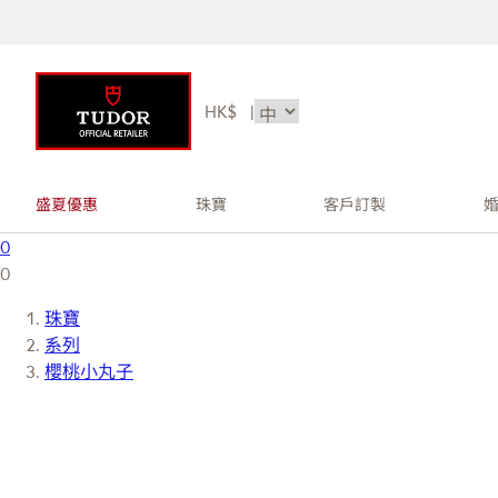
HK$
|
盛夏優惠
珠寶
客戶訂製
0
0
珠寶
系列
櫻桃小丸子