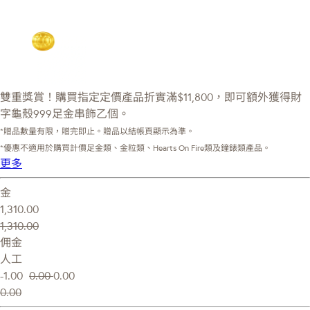
雙重獎賞！購買指定定價產品折實滿$11,800，即可額外獲得財
字龜殼999足金串飾乙個。
*贈品數量有限，贈完即止。贈品以結帳頁顯示為準。
*優惠不適用於購買計價足金類、金粒類、Hearts On Fire類及鐘錶類產品。
更多
金
1,310.00
1,310.00
佣金
人工
-1.00
0.00
0.00
0.00