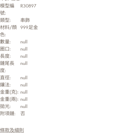
模型編
R30897
號:
類型:
串飾
材料/顔
999足金
色:
數量:
null
圈口:
null
長度:
null
鏈尾長
null
度:
直徑:
null
鑲法:
null
金重(克):
null
金重(兩):
null
拋光:
null
附項鏈:
否
條款及細則