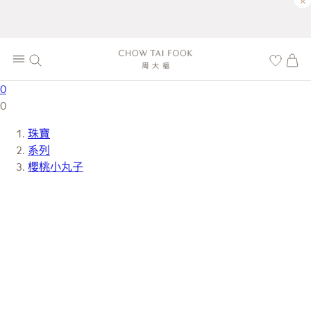
×
0
0
珠寶
系列
櫻桃小丸子