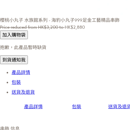
櫻桃小丸子
水族館系列 - 海豹小丸子999足金工藝精品串飾
Price reduced from
HK$3,200
to
HK$2,880
加入購物袋
抱歉，此產品暫時缺貨
到貨通知我
產品詳情
包裝
送貨及退貨
產品詳情
包裝
送貨及退
串飾 信息