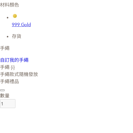
材料顏色
999 Gold
存貨
手繩
自訂我的手繩
手繩 {i}
手繩款式隨機發放
手繩禮品
數量