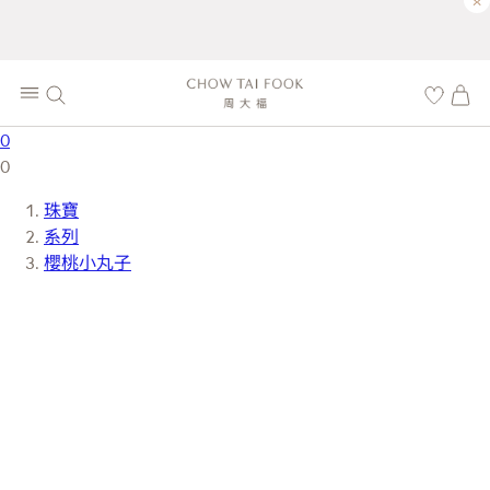
×
0
0
珠寶
系列
櫻桃小丸子