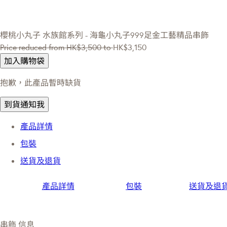
櫻桃小丸子
水族館系列 - 海龜小丸子999足金工藝精品串飾
Price reduced from
HK$3,500
to
HK$3,150
加入購物袋
抱歉，此產品暫時缺貨
到貨通知我
產品詳情
包裝
送貨及退貨
產品詳情
包裝
送貨及退
串飾 信息