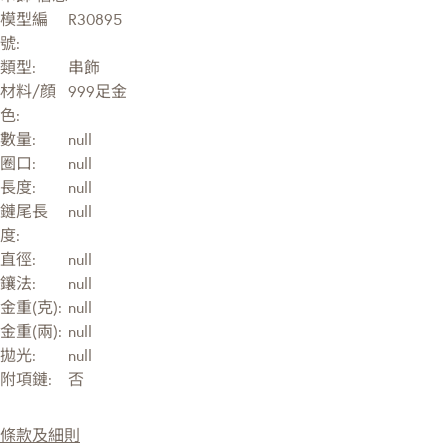
模型編
R30895
號:
類型:
串飾
材料/顔
999足金
色:
數量:
null
圈口:
null
長度:
null
鏈尾長
null
度:
直徑:
null
鑲法:
null
金重(克):
null
金重(兩):
null
拋光:
null
附項鏈:
否
條款及細則