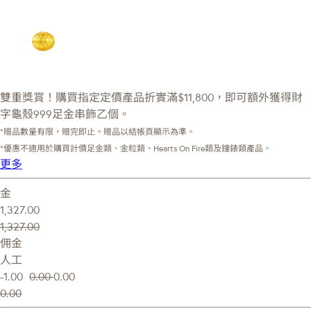
雙重獎賞！購買指定定價產品折實滿$11,800，即可額外獲得財
字龜殼999足金串飾乙個。
*贈品數量有限，贈完即止。贈品以結帳頁顯示為準。
*優惠不適用於購買計價足金類、金粒類、Hearts On Fire類及鐘錶類產品。
更多
金
1,327.00
1,327.00
佣金
人工
-1.00
0.00
0.00
0.00