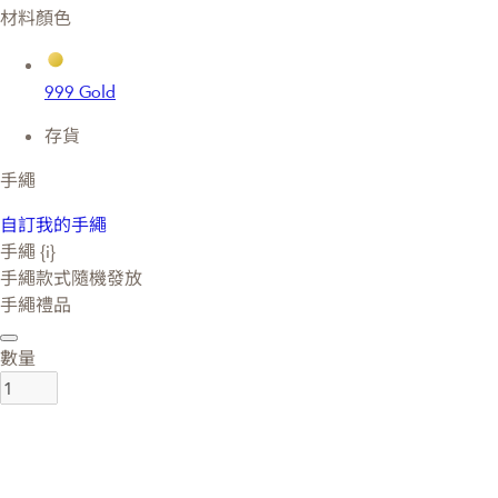
材料顏色
999 Gold
存貨
手繩
自訂我的手繩
手繩 {i}
手繩款式隨機發放
手繩禮品
數量