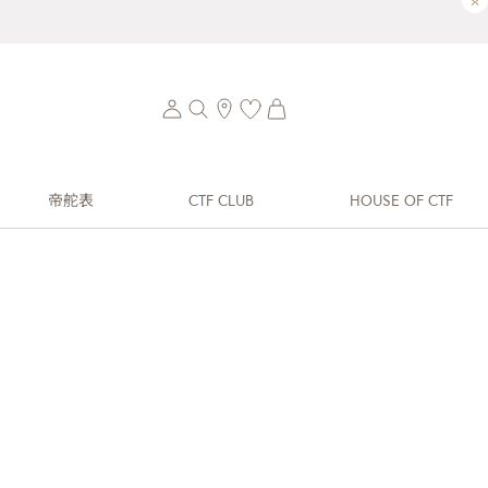
×
帝舵表
CTF CLUB
HOUSE OF CTF