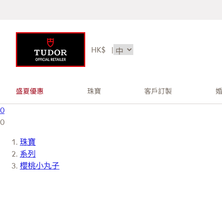
HK$
|
盛夏優惠
珠寶
客戶訂製
0
0
珠寶
系列
櫻桃小丸子