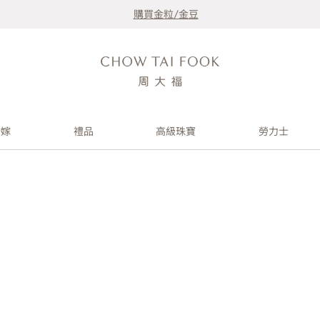
購買金粒/金豆
婚嫁
禮品
高級珠寶
勞力士