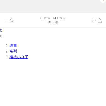
×
0
0
珠寶
系列
櫻桃小丸子