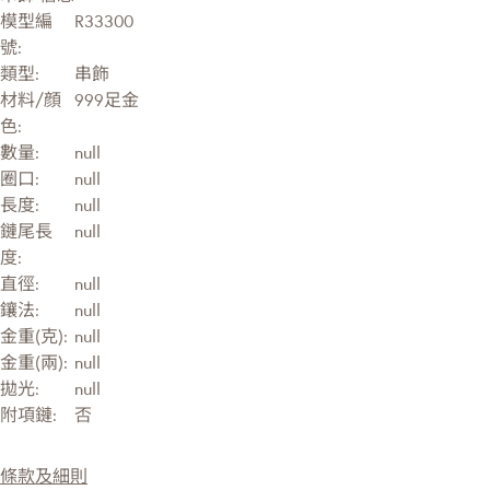
模型編
R33300
號:
類型:
串飾
材料/顔
999足金
色:
數量:
null
圈口:
null
長度:
null
鏈尾長
null
度:
直徑:
null
鑲法:
null
金重(克):
null
金重(兩):
null
拋光:
null
附項鏈:
否
條款及細則