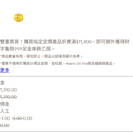
雙重獎賞！購買指定定價產品折實滿$11,800，即可額外獲得財
字龜殼999足金串飾乙個。
*贈品數量有限，贈完即止。贈品以結帳頁顯示為準。
*優惠不適用於購買計價足金類、金粒類、Hearts On Fire類及鐘錶類產品。
更多
金
1,310.00
1,310.00
佣金
人工
-1.00
0.00
0.00
0.00