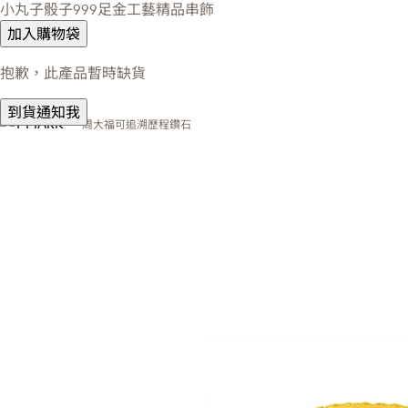
小丸子骰子999足金工藝精品串飾
加入購物袋
抱歉，此產品暫時缺貨
到貨通知我
周大福可追溯歷程鑽石