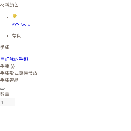
材料顏色
999 Gold
存貨
手繩
自訂我的手繩
手繩 {i}
手繩款式隨機發放
手繩禮品
數量