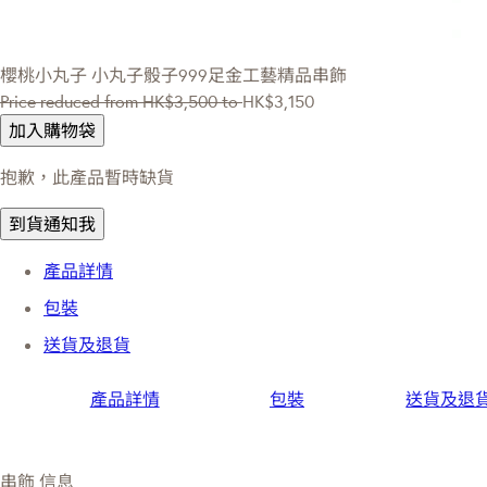
櫻桃小丸子
小丸子骰子999足金工藝精品串飾
Price reduced from
HK$3,500
to
HK$3,150
加入購物袋
抱歉，此產品暫時缺貨
到貨通知我
產品詳情
包裝
送貨及退貨
產品詳情
包裝
送貨及退
串飾 信息