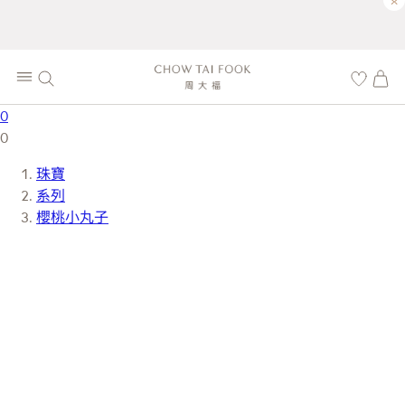
×
0
0
珠寶
系列
櫻桃小丸子