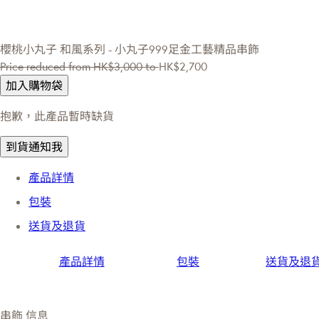
櫻桃小丸子
和風系列 - 小丸子999足金工藝精品串飾
Price reduced from
HK$3,000
to
HK$2,700
加入購物袋
抱歉，此產品暫時缺貨
到貨通知我
產品詳情
包裝
送貨及退貨
產品詳情
包裝
送貨及退
串飾 信息