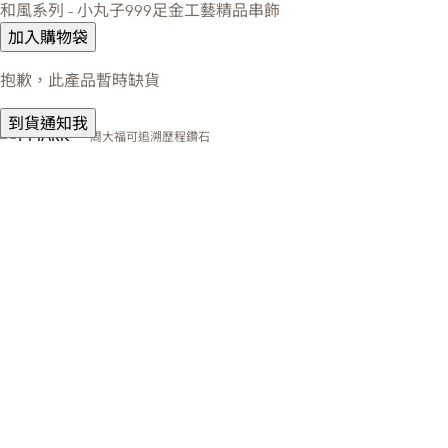
和風系列 - 小丸子999足金工藝精品串飾
加入購物袋
抱歉，此產品暫時缺貨
到貨通知我
周大福可追溯歷程鑽石