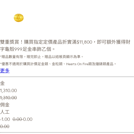
雙重獎賞！購買指定定價產品折實滿$11,800，即可額外獲得財
字龜殼999足金串飾乙個。
*贈品數量有限，贈完即止。贈品以結帳頁顯示為準。
*優惠不適用於購買計價足金類、金粒類、Hearts On Fire類及鐘錶類產品。
更多
金
1,310.00
1,310.00
佣金
人工
-1.00
0.00
0.00
0.00