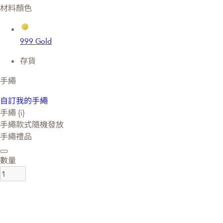
材料顏色
999 Gold
存貨
手繩
自訂我的手繩
手繩 {i}
手繩款式隨機發放
手繩禮品
數量