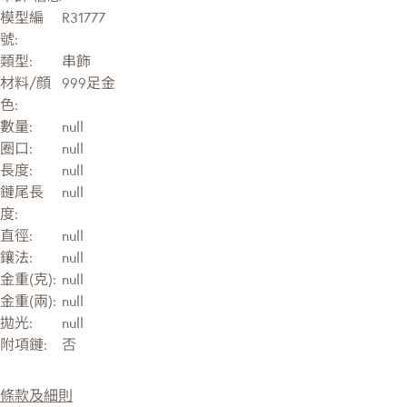
模型編
R31777
號:
類型:
串飾
材料/顔
999足金
色:
數量:
null
圈口:
null
長度:
null
鏈尾長
null
度:
直徑:
null
鑲法:
null
金重(克):
null
金重(兩):
null
拋光:
null
附項鏈:
否
條款及細則