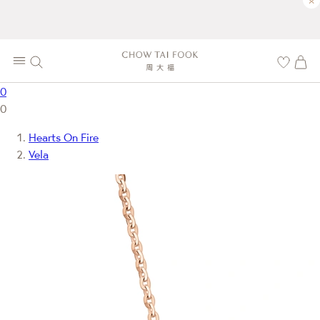
×
0
0
Hearts On Fire
Vela