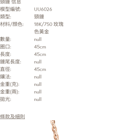
頸鏈 信息
模型編號:
UU6026
類型:
頸鏈
材料/顔色:
18K/750 玫瑰
色黃金
數量:
null
圈口:
45cm
長度:
45cm
鏈尾長度:
null
直徑:
45cm
鑲法:
null
金重(克):
null
金重(兩):
null
拋光:
null
條款及細則