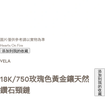
圖片僅供參考請以實物為準
Hearts On Fire
添加到我的收藏
VELA
添
加
18K/750玫瑰色黃金鑲天然
到
我
的
鑽石頸鏈
收
藏