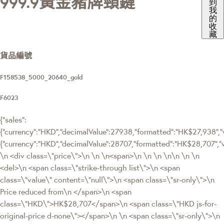
999.9黃金豬牌頸鏈
到
我
的
收
藏
貨品編號
F158538_5000_20640_gold
F6023
{"sales":
{"currency":"HKD","decimalValue":27938,"formatted":"HK$27,938","v
{"currency":"HKD","decimalValue":28707,"formatted":"HK$28,707
\n <div class=\"price\">\n \n \n<span>\n \n \n \n\n \n \n
<del>\n <span class=\"strike-through list\">\n <span
class=\"value\" content=\"null\">\n <span class=\"sr-only\">\n
Price reduced from\n </span>\n <span
class=\"HKD\">HK$28,707</span>\n <span class=\"HKD js-for-
original-price d-none\"></span>\n \n <span class=\"sr-only\">\n