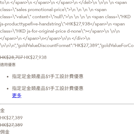
to\n </span>\n </span>\n </span>\n </del>\n \n\n \n <span
class=\"sales promotional-price\">\n \n \n \n <span
class=\"value\" content=\"null\">\n \n \n \n <span class=\"HKD
js-producttypefive-handstring\">HK$27,938</span>\n <span
class=\"HKD js-for-original-price d-none\"></span>\n \n\n
</span>\n </span>\n</span>\n\n </div>\n
\n\n\n","goldValueDiscountFormat":"HK$27,389","goldValueFor
HK$28,707
HK$27,938
適用優惠
指定足金類產品$1手工設計費優惠
指定足金類產品$1手工設計費優惠
更多
金
HK$27,389
HK$27,389
佣金