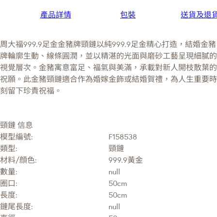
產品詳情
包裝
送貨及退
周大福999.9足金金豬牌頸鏈以純999.9足金精心打造，結婚金豬
牌輪廓生動、線條圓潤，並以精湛的光面與磨砂工藝呈現細膩的
視覺層次。金豬寓意富足、福氣與美滿，承載對新人開枝散葉的
祝願。此金豬頸鏈適合作為婚嫁金飾或結婚賀禮，為人生重要時
刻留下珍貴祝福。
頸鏈 信息
模型編號:
F158538
類型:
頸鏈
材料/顔色:
999.9黃金
數量:
null
圈口:
50cm
長度:
50cm
鏈尾長度:
null