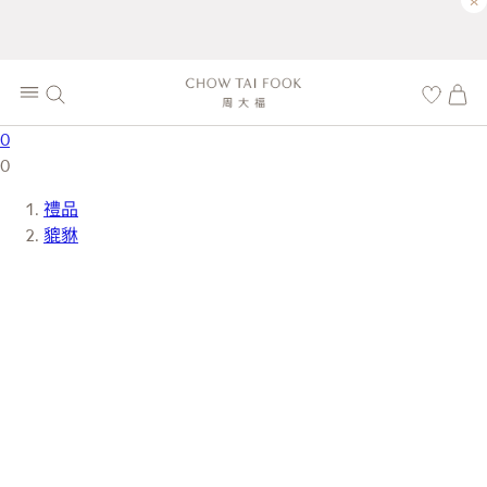
×
0
0
禮品
貔貅