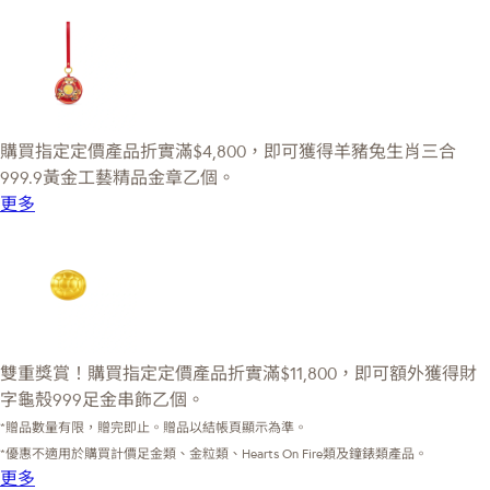
購買指定定價產品折實滿$4,800，即可獲得羊豬兔生肖三合
999.9黃金工藝精品金章乙個。
更多
雙重獎賞！購買指定定價產品折實滿$11,800，即可額外獲得財
字龜殼999足金串飾乙個。
*贈品數量有限，贈完即止。贈品以結帳頁顯示為準。
*優惠不適用於購買計價足金類、金粒類、Hearts On Fire類及鐘錶類產品。
更多