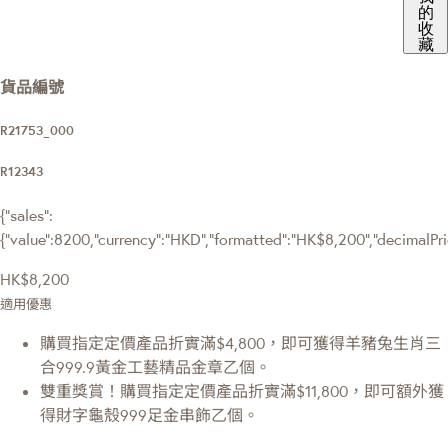
的
收
藏
貨品編號
R21753_000
R12343
{"sales":
{"value":8200,"currency":"HKD","formatted":"HK$8,200","decimalPrice
HK$8,200
適用優惠
購買指定定價產品折實滿$4,800，即可獲得羊豬兔生肖三
合999.9黃金工藝精品金章乙個。
雙重獎賞！購買指定定價產品折實滿$11,800，即可額外獲
得財字龜殼999足金串飾乙個。