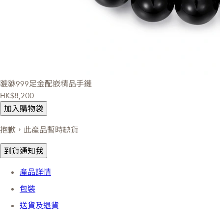
貔貅999足金配嵌精品手鏈
HK$8,200
加入購物袋
抱歉，此產品暫時缺貨
到貨通知我
產品詳情
包裝
送貨及退貨