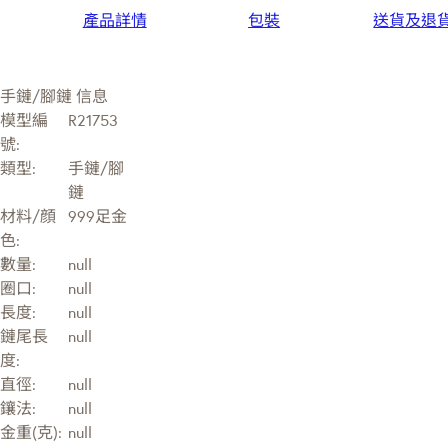
產品詳情
包裝
送貨及退
手鏈/腳鏈 信息
模型編
R21753
號:
類型:
手鏈/腳
鏈
材料/顔
999足金
色:
數量:
null
圈口:
null
長度:
null
鏈尾長
null
度:
直徑:
null
鑲法:
null
金重(克):
null