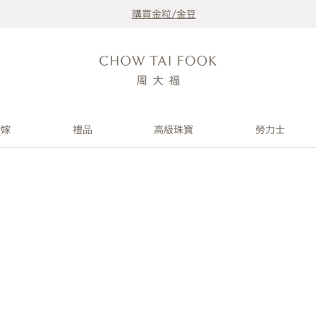
購買金粒/金豆
婚嫁
禮品
高級珠寶
勞力士