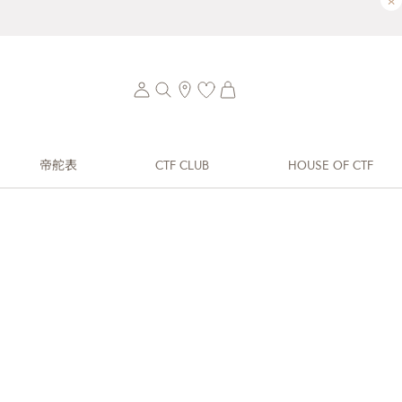
×
帝舵表
CTF CLUB
HOUSE OF CTF