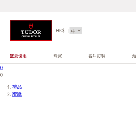
HK$
|
盛夏優惠
珠寶
客戶訂製
0
0
禮品
貔貅