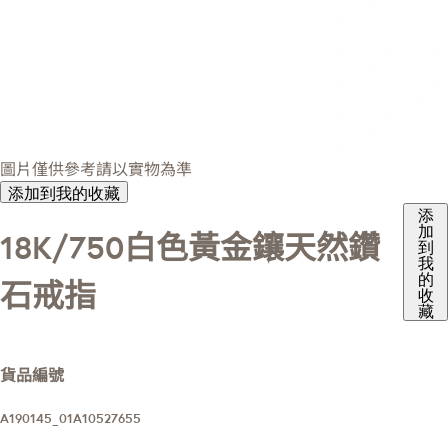
圖片僅供參考請以實物為準
添加到我的收藏
添
加
18K/750白色黃金鑲天然鑽
到
我
的
石戒指
收
藏
貨品編號
A190145_01A10527655