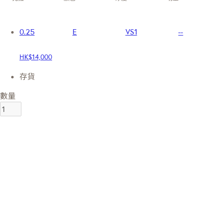
0.25
E
VS1
--
HK$14,000
存貨
數量