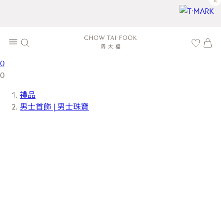
×
0
0
禮品
男士首飾 | 男士珠寶