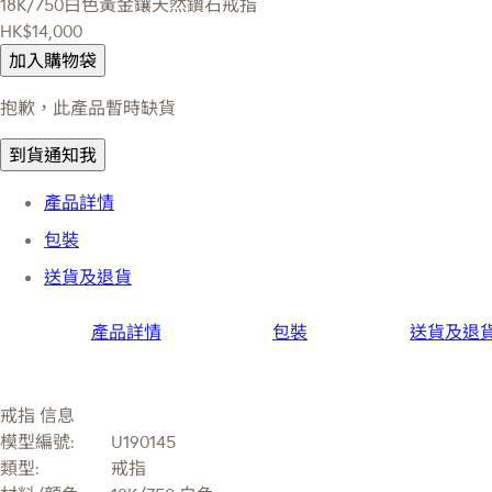
18K/750白色黃金鑲天然鑽石戒指
HK$14,000
加入購物袋
抱歉，此產品暫時缺貨
到貨通知我
產品詳情
包裝
送貨及退貨
產品詳情
包裝
送貨及退
戒指 信息
模型編號:
U190145
類型:
戒指