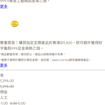
999.9黃金工藝精品金章乙個。
更多
雙重獎賞！購買指定定價產品折實滿$11,800，即可額外獲得財
字龜殼999足金串飾乙個。
*贈品數量有限，贈完即止。贈品以結帳頁顯示為準。
*優惠不適用於購買計價足金類、金粒類、Hearts On Fire類及鐘錶類產品。
更多
金
1,296.00
1,296.00
佣金
人工
-1.00
0.00
0.00