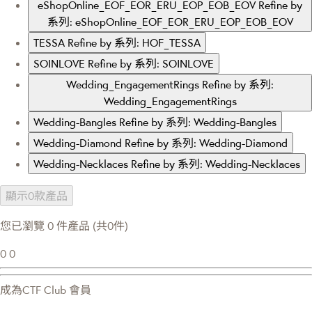
eShopOnline_EOF_EOR_ERU_EOP_EOB_EOV
Refine by
系列: eShopOnline_EOF_EOR_ERU_EOP_EOB_EOV
TESSA
Refine by 系列: HOF_TESSA
SOINLOVE
Refine by 系列: SOINLOVE
Wedding_EngagementRings
Refine by 系列:
Wedding_EngagementRings
Wedding-Bangles
Refine by 系列: Wedding-Bangles
Wedding-Diamond
Refine by 系列: Wedding-Diamond
Wedding-Necklaces
Refine by 系列: Wedding-Necklaces
顯示0款產品
您已瀏覽 0 件產品 (共0件)
0
0
成為CTF Club 會員