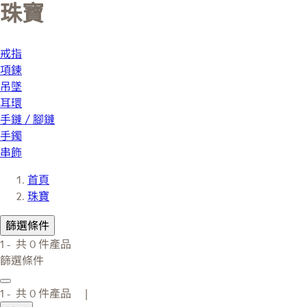
珠寶
戒指
項鍊
吊墜
耳環
手鏈 / 腳鏈
手鐲
串飾
首頁
珠寶
篩選條件
1 -
共
0
件產品
篩選條件
1 -
共
0
件產品 |