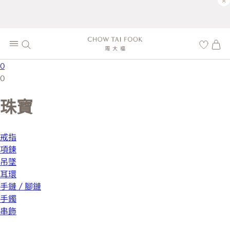
×
0
0
珠寶
戒指
項鍊
吊墜
耳環
手鏈 / 腳鏈
手鐲
串飾