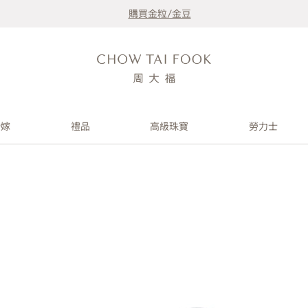
購買金粒/金豆
婚嫁
禮品
高級珠寶
勞力士