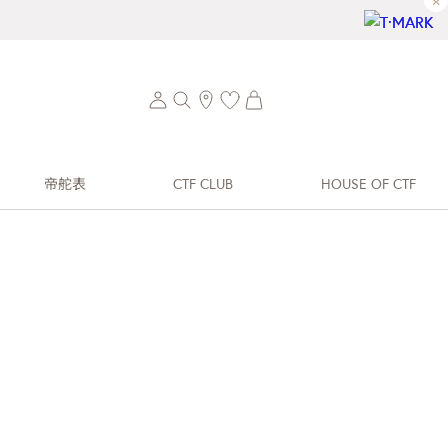
×
帝舵表
CTF CLUB
HOUSE OF CTF