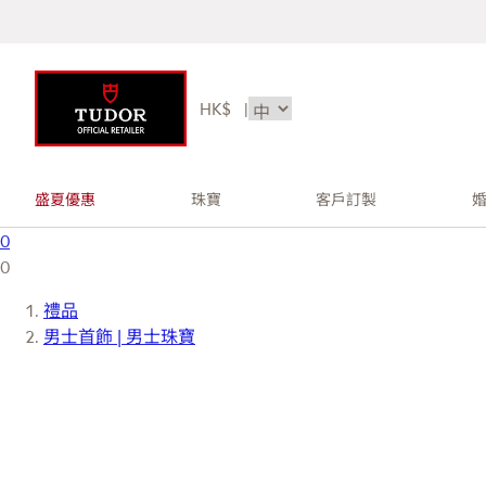
HK$
|
盛夏優惠
珠寶
客戶訂製
0
0
禮品
男士首飾 | 男士珠寶