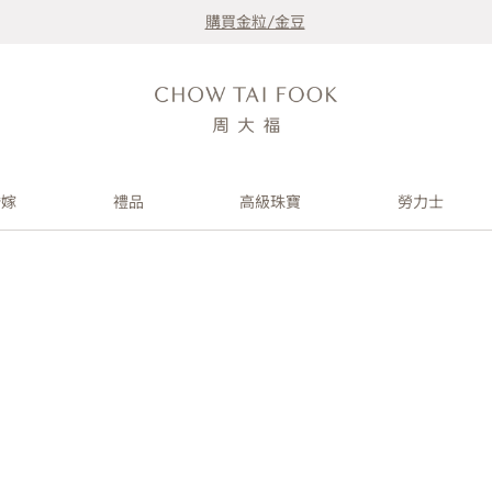
購買金粒/金豆
婚嫁
禮品
高級珠寶
勞力士