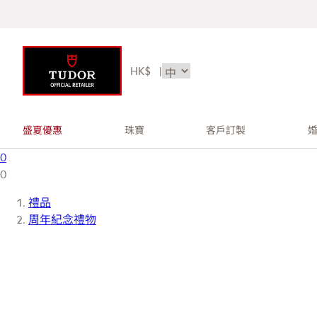
HK$
|
盛夏優惠
珠寶
客戶訂製
0
0
禮品
周年紀念禮物