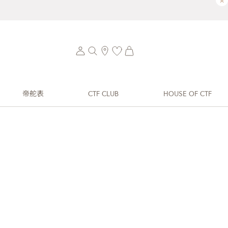
×
帝舵表
CTF CLUB
HOUSE OF CTF