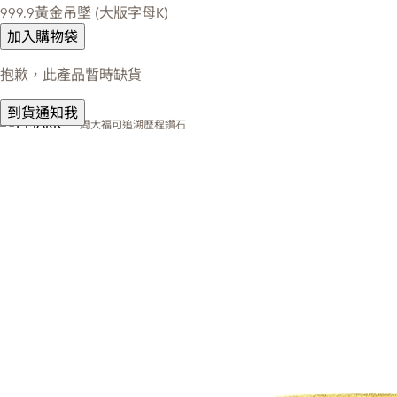
999.9黃金吊墜 (大版字母K)
加入購物袋
抱歉，此產品暫時缺貨
到貨通知我
周大福可追溯歷程鑽石