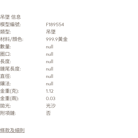
吊墜 信息
模型編號:
F189554
類型:
吊墜
材料/顔色:
999.9黃金
數量:
null
圈口:
null
長度:
null
鏈尾長度:
null
直徑:
null
鑲法:
null
金重(克):
1.12
金重(兩):
0.03
拋光:
光沙
附項鏈:
否
條款及細則