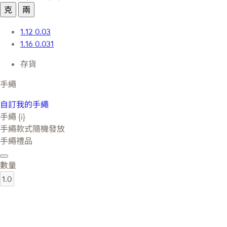
克
兩
1.12
0.03
1.16
0.031
存貨
手繩
自訂我的手繩
手繩 {i}
手繩款式隨機發放
手繩禮品
數量