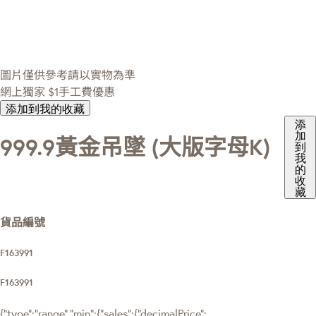
圖片僅供參考請以實物為準
網上獨家
$1手工費優惠
添加到我的收藏
添
加
999.9黃金吊墜 (大版字母K)
到
我
的
收
藏
貨品編號
F163991
F163991
{"type":"range","min":{"sales":{"decimalPrice":