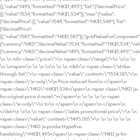
{},"value":1495,"formatted":"HK$1,495"},"list":{"decimalPrice":
{},"value":1534,"formatted":"HK$1,534"}},"max":{"sales":
{"decimalPrice":{},"value":1548,"formatted":"HK$1,548"},"list":
{"decimalPrice":
{},"value":1587,"formatted":"HK$1,587"}},"goldValueForComponen
{"currency":"HKD","decimalValue":1534,"formatted":"HK$1,534","valu
{"currency":"HKD","decimalValue":1495,"formatted":"HK$1,495","val
\n \n <div class=\"price\">\n <span class=\"range\">\n \n\n \n
\n \n<span>\n \n \n \n\n \n \n <del>\n <span class=\"strike-
through list\">\n <span class=\"value\" content=\"1534.00\">\n
<span class=\"sr-only\">\n Price reduced from\n </span>\n
<span class=\"HKD\">HK$1,534</span>\n <span class=\"HKD js-
for-original-price d-none\"></span>\n \n \n \n \n <span
class=\"sr-only\">\n to\n </span>\n </span>\n </span>\n
</del>\n \n\n \n <span class=\"sales promotional-price\">\n \n
<span class=\"value\" content=\"1495.00\">\n \n \n \n \n \n
<span class=\"HKD js-producttypefive-
handstring\">HK$1,495</span>\n <span class=\"HKD js-for-