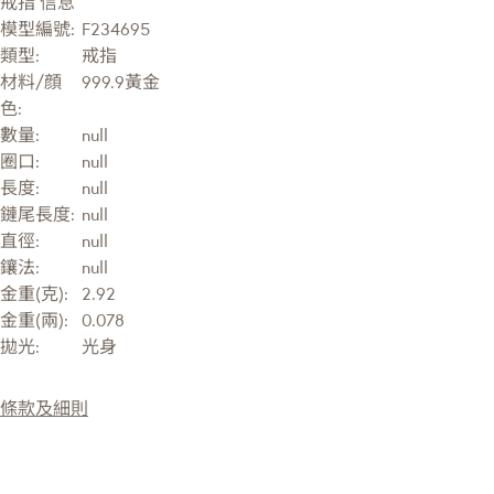
戒指 信息
模型編號:
F234695
類型:
戒指
材料/顔
999.9黃金
色:
數量:
null
圈口:
null
長度:
null
鏈尾長度:
null
直徑:
null
鑲法:
null
金重(克):
2.92
金重(兩):
0.078
拋光:
光身
條款及細則