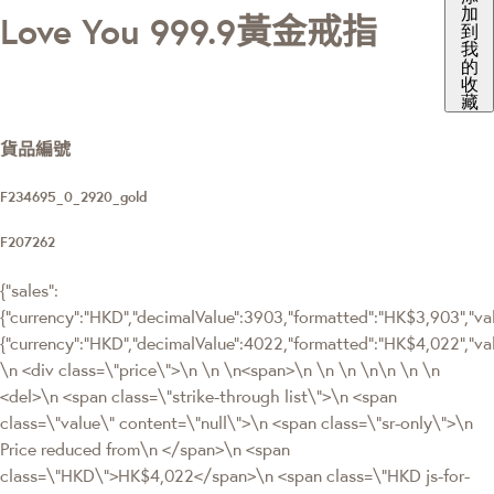
加
Love You 999.9黃金戒指
到
我
的
收
藏
貨品編號
F234695_0_2920_gold
F207262
{"sales":
{"currency":"HKD","decimalValue":3903,"formatted":"HK$3,903","valu
{"currency":"HKD","decimalValue":4022,"formatted":"HK$4,022",
\n <div class=\"price\">\n \n \n<span>\n \n \n \n\n \n \n
<del>\n <span class=\"strike-through list\">\n <span
class=\"value\" content=\"null\">\n <span class=\"sr-only\">\n
Price reduced from\n </span>\n <span
class=\"HKD\">HK$4,022</span>\n <span class=\"HKD js-for-