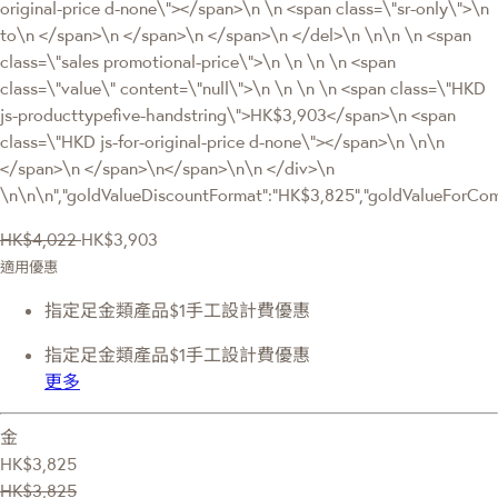
original-price d-none\"></span>\n \n <span class=\"sr-only\">\n
to\n </span>\n </span>\n </span>\n </del>\n \n\n \n <span
class=\"sales promotional-price\">\n \n \n \n <span
class=\"value\" content=\"null\">\n \n \n \n <span class=\"HKD
js-producttypefive-handstring\">HK$3,903</span>\n <span
class=\"HKD js-for-original-price d-none\"></span>\n \n\n
</span>\n </span>\n</span>\n\n </div>\n
\n\n\n","goldValueDiscountFormat":"HK$3,825","goldValueForC
HK$4,022
HK$3,903
適用優惠
指定足金類產品$1手工設計費優惠
指定足金類產品$1手工設計費優惠
更多
金
HK$3,825
HK$3,825