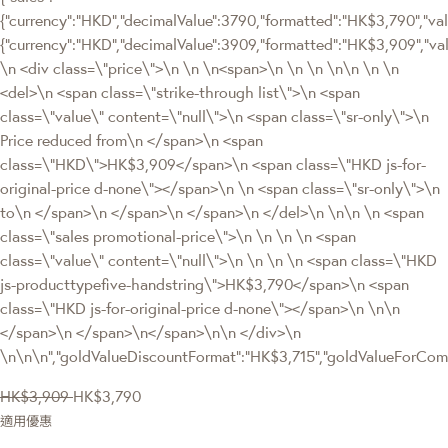
{"currency":"HKD","decimalValue":3790,"formatted":"HK$3,790","valu
{"currency":"HKD","decimalValue":3909,"formatted":"HK$3,909",
\n <div class=\"price\">\n \n \n<span>\n \n \n \n\n \n \n
<del>\n <span class=\"strike-through list\">\n <span
class=\"value\" content=\"null\">\n <span class=\"sr-only\">\n
Price reduced from\n </span>\n <span
class=\"HKD\">HK$3,909</span>\n <span class=\"HKD js-for-
original-price d-none\"></span>\n \n <span class=\"sr-only\">\n
to\n </span>\n </span>\n </span>\n </del>\n \n\n \n <span
class=\"sales promotional-price\">\n \n \n \n <span
class=\"value\" content=\"null\">\n \n \n \n <span class=\"HKD
js-producttypefive-handstring\">HK$3,790</span>\n <span
class=\"HKD js-for-original-price d-none\"></span>\n \n\n
</span>\n </span>\n</span>\n\n </div>\n
\n\n\n","goldValueDiscountFormat":"HK$3,715","goldValueForC
HK$3,909
HK$3,790
適用優惠