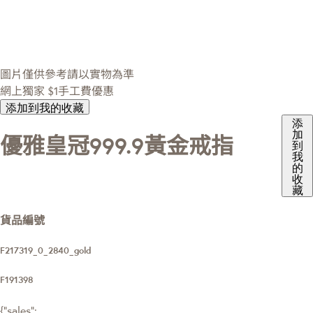
圖片僅供參考請以實物為準
網上獨家
$1手工費優惠
添加到我的收藏
添
加
優雅皇冠999.9黃金戒指
到
我
的
收
藏
貨品編號
F217319_0_2840_gold
F191398
{"sales":