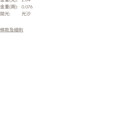
金重(兩):
0.076
拋光:
光沙
條款及細則