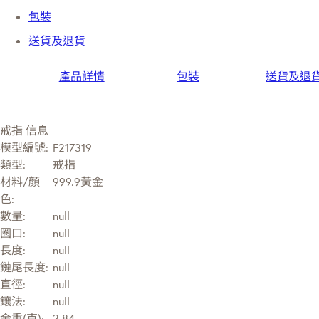
包裝
送貨及退貨
產品詳情
包裝
送貨及退
戒指 信息
模型編號:
F217319
類型:
戒指
材料/顔
999.9黃金
色:
數量:
null
圈口:
null
長度:
null
鏈尾長度:
null
直徑:
null
鑲法:
null
金重(克):
2.84