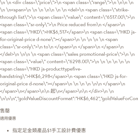
\n \n <div class=\"price\">\n <span class=\"range\">\n \n\n \n
\n \n<span>\n \n \n \n\n \n \n <del>\n <span class=\"strike-
through list\">\n <span class=\"value\" content=\"6517.00\">\n
<span class=\"sr-only\">\n Price reduced from\n </span>\n
<span class=\"HKD\">HK$6,517</span>\n <span class=\"HKD js-
for-original-price d-none\"></span>\n \n \n \n \n <span
class=\"sr-only\">\n to\n </span>\n </span>\n </span>\n
</del>\n \n\n \n <span class=\"sales promotional-price\">\n \n
<span class=\"value\" content=\"6298.00\">\n \n \n \n \n \n
<span class=\"HKD js-producttypefive-
handstring\">HK$6,298</span>\n <span class=\"HKD js-for-
original-price d-none\"></span>\n \n \n \n \n\n </span>\n
</span>\n</span>\n\n 起\n</span>\n\n </div>\n \n
\n\n\n","goldValueDiscountFormat":"HK$6,462","goldValueForC
售罄
適用優惠
指定足金類產品$1手工設計費優惠