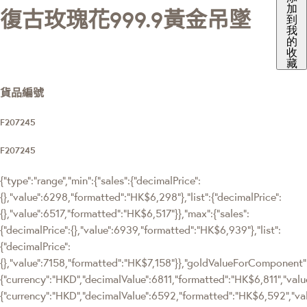
加
復古玫瑰花999.9黃金吊墜
到
我
的
收
藏
貨品編號
F207245
F207245
{"type":"range","min":{"sales":{"decimalPrice":
{},"value":6298,"formatted":"HK$6,298"},"list":{"decimalPrice":
{},"value":6517,"formatted":"HK$6,517"}},"max":{"sales":
{"decimalPrice":{},"value":6939,"formatted":"HK$6,939"},"list":
{"decimalPrice":
{},"value":7158,"formatted":"HK$7,158"}},"goldValueForComponen
{"currency":"HKD","decimalValue":6811,"formatted":"HK$6,811","value
{"currency":"HKD","decimalValue":6592,"formatted":"HK$6,592","va