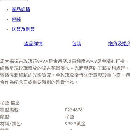
產品詳情
包裝
送貨及退貨
產品詳情
包裝
送貨及退
周大福復古玫瑰花999.9足金吊墜以高純度999.9足金精心打造，
細緻呈現玫瑰盛放的復古花瓣層次。光面與磨砂工藝交錯處理，
營造溫潤細膩的光影質感。金玫瑰象徵恆久愛意與珍重心意，適
合作為紀念日或重要時刻的珍貴信物。
吊墜 信息
模型編號:
F234678
類型:
吊墜
材料/顔色:
999.9黃金