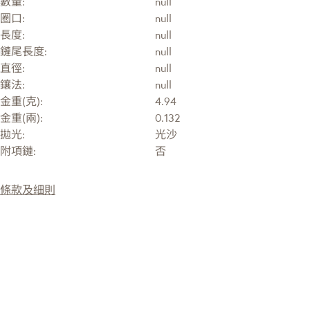
數量:
null
圈口:
null
長度:
null
鏈尾長度:
null
直徑:
null
鑲法:
null
金重(克):
4.94
金重(兩):
0.132
拋光:
光沙
附項鏈:
否
條款及細則