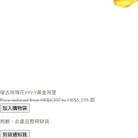
復古玫瑰花999.9黃金吊墜
Price reduced from
HK$6,517
to
HK$6,298
起
加入購物袋
抱歉，此產品暫時缺貨
到貨通知我