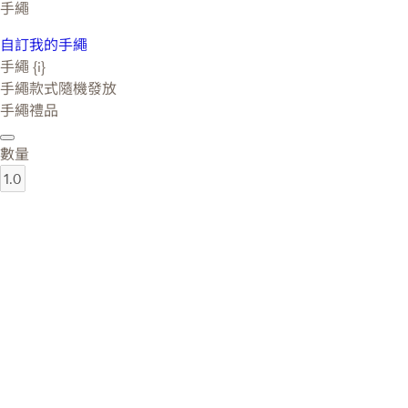
手繩
自訂我的手繩
手繩 {i}
手繩款式隨機發放
手繩禮品
數量