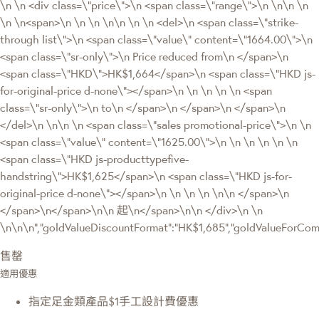
\n \n <div class=\"price\">\n <span class=\"range\">\n \n\n \n
\n \n<span>\n \n \n \n\n \n \n <del>\n <span class=\"strike-
through list\">\n <span class=\"value\" content=\"1664.00\">\n
<span class=\"sr-only\">\n Price reduced from\n </span>\n
<span class=\"HKD\">HK$1,664</span>\n <span class=\"HKD js-
for-original-price d-none\"></span>\n \n \n \n \n <span
class=\"sr-only\">\n to\n </span>\n </span>\n </span>\n
</del>\n \n\n \n <span class=\"sales promotional-price\">\n \n
<span class=\"value\" content=\"1625.00\">\n \n \n \n \n \n
<span class=\"HKD js-producttypefive-
handstring\">HK$1,625</span>\n <span class=\"HKD js-for-
original-price d-none\"></span>\n \n \n \n \n\n </span>\n
</span>\n</span>\n\n 起\n</span>\n\n </div>\n \n
\n\n\n","goldValueDiscountFormat":"HK$1,685","goldValueForC
售罄
適用優惠
指定足金類產品$1手工設計費優惠