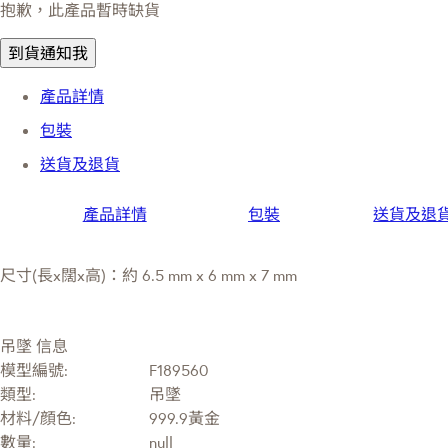
抱歉，此產品暫時缺貨
到貨通知我
產品詳情
包裝
送貨及退貨
產品詳情
包裝
送貨及退
尺寸(長x闊x高)：約 6.5 mm x 6 mm x 7 mm
吊墜 信息
模型編號:
F189560
類型:
吊墜
材料/顔色:
999.9黃金
數量:
null