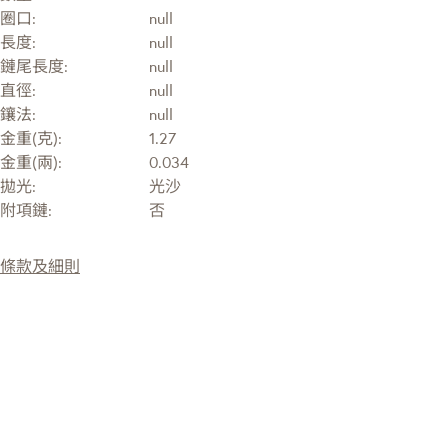
圈口:
null
長度:
null
鏈尾長度:
null
直徑:
null
鑲法:
null
金重(克):
1.27
金重(兩):
0.034
拋光:
光沙
附項鏈:
否
條款及細則