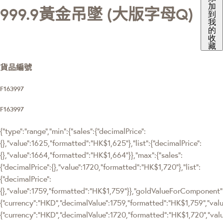
加
999.9黃金吊墜 (大版字母Q)
到
我
的
收
藏
貨品編號
F163997
F163997
{"type":"range","min":{"sales":{"decimalPrice":
{},"value":1625,"formatted":"HK$1,625"},"list":{"decimalPrice":
{},"value":1664,"formatted":"HK$1,664"}},"max":{"sales":
{"decimalPrice":{},"value":1720,"formatted":"HK$1,720"},"list":
{"decimalPrice":
{},"value":1759,"formatted":"HK$1,759"}},"goldValueForComponen
{"currency":"HKD","decimalValue":1759,"formatted":"HK$1,759","value
{"currency":"HKD","decimalValue":1720,"formatted":"HK$1,720","val