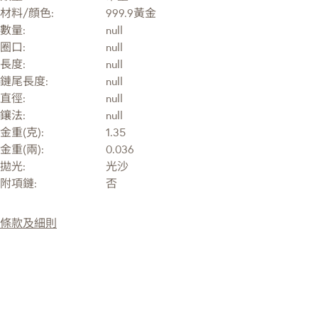
材料/顔色:
999.9黃金
數量:
null
圈口:
null
長度:
null
鏈尾長度:
null
直徑:
null
鑲法:
null
金重(克):
1.35
金重(兩):
0.036
拋光:
光沙
附項鏈:
否
條款及細則