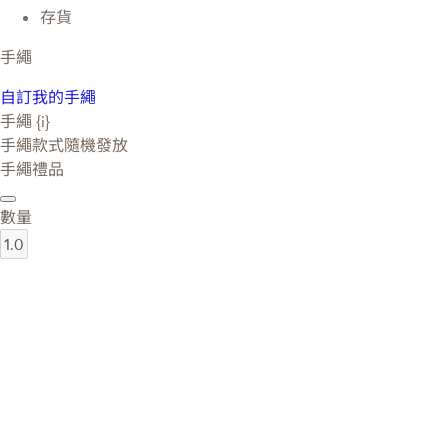
存貨
手繩
自訂我的手繩
手繩 {i}
手繩款式隨機發放
手繩禮品
數量