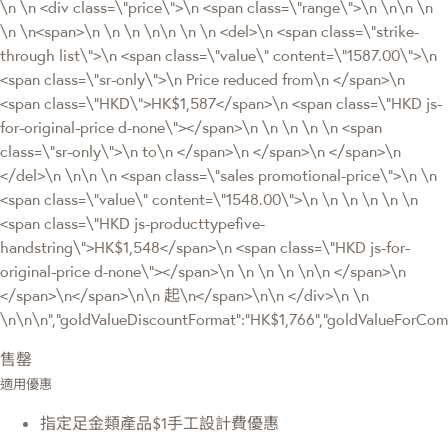
\n \n <div class=\"price\">\n <span class=\"range\">\n \n\n \n
\n \n<span>\n \n \n \n\n \n \n <del>\n <span class=\"strike-
through list\">\n <span class=\"value\" content=\"1587.00\">\n
<span class=\"sr-only\">\n Price reduced from\n </span>\n
<span class=\"HKD\">HK$1,587</span>\n <span class=\"HKD js-
for-original-price d-none\"></span>\n \n \n \n \n <span
class=\"sr-only\">\n to\n </span>\n </span>\n </span>\n
</del>\n \n\n \n <span class=\"sales promotional-price\">\n \n
<span class=\"value\" content=\"1548.00\">\n \n \n \n \n \n
<span class=\"HKD js-producttypefive-
handstring\">HK$1,548</span>\n <span class=\"HKD js-for-
original-price d-none\"></span>\n \n \n \n \n\n </span>\n
</span>\n</span>\n\n 起\n</span>\n\n </div>\n \n
\n\n\n","goldValueDiscountFormat":"HK$1,766","goldValueForC
售罄
適用優惠
指定足金類產品$1手工設計費優惠