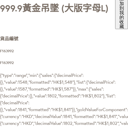
加
999.9黃金吊墜 (大版字母L)
到
我
的
收
藏
貨品編號
F163992
F163992
{"type":"range","min":{"sales":{"decimalPrice":
{},"value":1548,"formatted":"HK$1,548"},"list":{"decimalPrice":
{},"value":1587,"formatted":"HK$1,587"}},"max":{"sales":
{"decimalPrice":{},"value":1802,"formatted":"HK$1,802"},"list":
{"decimalPrice":
{},"value":1841,"formatted":"HK$1,841"}},"goldValueForComponen
{"currency":"HKD","decimalValue":1841,"formatted":"HK$1,841","value
{"currency":"HKD","decimalValue":1802,"formatted":"HK$1,802","val