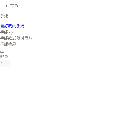
存貨
手繩
自訂我的手繩
手繩 {i}
手繩款式隨機發放
手繩禮品
數量