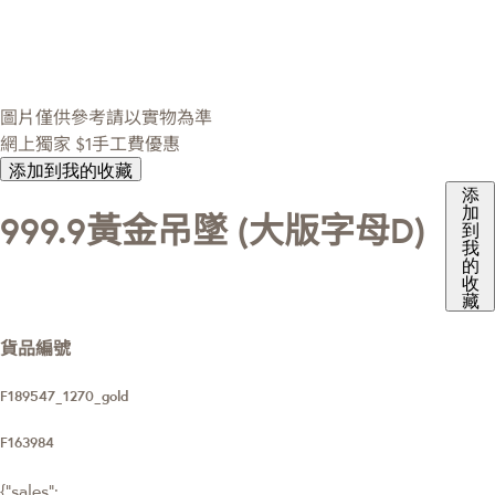
圖片僅供參考請以實物為準
網上獨家
$1手工費優惠
添加到我的收藏
添
加
999.9黃金吊墜 (大版字母D)
到
我
的
收
藏
貨品編號
F189547_1270_gold
F163984
{"sales":