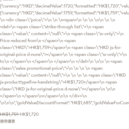
{"currency":"HKD","decimalValue":1720,"formatted":"HK$1,720","value
{"currency":"HKD","decimalValue":1759,"formatted":"HK$1,759","
\n <div class=\"price\">\n \n \n<span>\n \n \n \n\n \n \n
<del>\n <span class=\"strike-through list\">\n <span
class=\"value\" content=\"null\">\n <span class=\"sr-only\">\n
Price reduced from\n </span>\n <span
class=\"HKD\">HK$1,759</span>\n <span class=\"HKD js-for-
original-price d-none\"></span>\n \n <span class=\"sr-only\">\n
to\n </span>\n </span>\n </span>\n </del>\n \n\n \n <span
class=\"sales promotional-price\">\n \n \n \n <span
class=\"value\" content=\"null\">\n \n \n \n <span class=\"HKD
js-producttypefive-handstring\">HK$1,720</span>\n <span
class=\"HKD js-for-original-price d-none\"></span>\n \n\n
</span>\n </span>\n</span>\n\n </div>\n
\n\n\n","goldValueDiscountFormat":"HK$1,685","goldValueForC
HK$1,759
HK$1,720
適用優惠