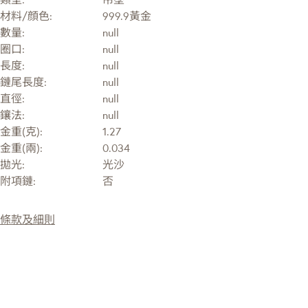
材料/顔色:
999.9黃金
數量:
null
圈口:
null
長度:
null
鏈尾長度:
null
直徑:
null
鑲法:
null
金重(克):
1.27
金重(兩):
0.034
拋光:
光沙
附項鏈:
否
條款及細則