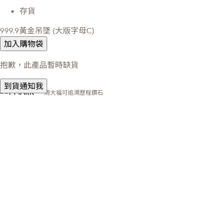
存貨
999.9黃金吊墜 (大版字母C)
加入購物袋
抱歉，此產品暫時缺貨
到貨通知我
周大福可追溯歷程鑽石