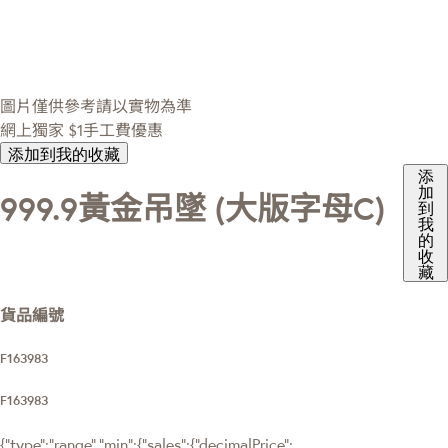
圖片僅供參考請以實物為準
網上獨家
$1手工費優惠
添加到我的收藏
添
加
999.9黃金吊墜 (大版字母C)
到
我
的
收
藏
貨品編號
F163983
F163983
{"type":"range","min":{"sales":{"decimalPrice":