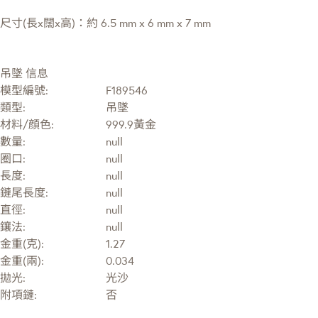
尺寸(長x闊x高)：約 6.5 mm x 6 mm x 7 mm
吊墜 信息
模型編號:
F189546
類型:
吊墜
材料/顔色:
999.9黃金
數量:
null
圈口:
null
長度:
null
鏈尾長度:
null
直徑:
null
鑲法:
null
金重(克):
1.27
金重(兩):
0.034
拋光:
光沙
附項鏈:
否