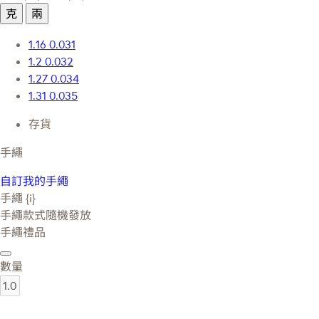
克
兩
1.16
0.031
1.2
0.032
1.27
0.034
1.31
0.035
存貨
手繩
自訂我的手繩
手繩 {i}
手繩款式隨機發放
手繩禮品
數量