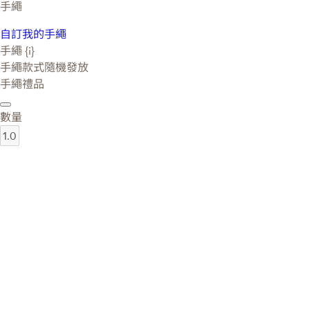
手繩
自訂我的手繩
手繩 {i}
手繩款式隨機發放
手繩禮品
數量