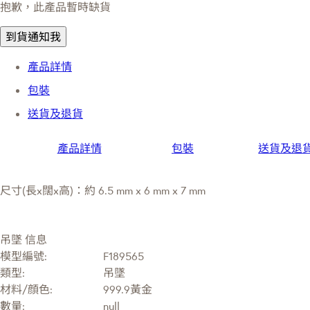
抱歉，此產品暫時缺貨
到貨通知我
產品詳情
包裝
送貨及退貨
產品詳情
包裝
送貨及退
尺寸(長x闊x高)：約 6.5 mm x 6 mm x 7 mm
吊墜 信息
模型編號:
F189565
類型:
吊墜
材料/顔色:
999.9黃金
數量:
null