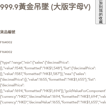
加
999.9黃金吊墜 (大版字母V)
到
我
的
收
藏
貨品編號
F164002
F164002
{"type":"range","min":{"sales":{"decimalPrice":
{},"value":1548,"formatted":"HK$1,548"},"list":{"decimalPrice":
{},"value":1587,"formatted":"HK$1,587"}},"max":{"sales":
{"decimalPrice":{},"value":1655,"formatted":"HK$1,655"},"list":
{"decimalPrice":
{},"value":1694,"formatted":"HK$1,694"}},"goldValueForComponen
{"currency":"HKD","decimalValue":1694,"formatted":"HK$1,694","valu
{"currency":"HKD","decimalValue":1655,"formatted":"HK$1,655","val