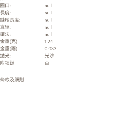
圈口:
null
長度:
null
鏈尾長度:
null
直徑:
null
鑲法:
null
金重(克):
1.24
金重(兩):
0.033
拋光:
光沙
附項鏈:
否
條款及細則