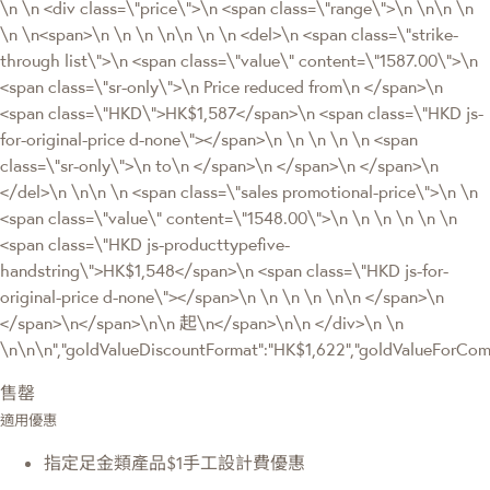
\n \n <div class=\"price\">\n <span class=\"range\">\n \n\n \n
\n \n<span>\n \n \n \n\n \n \n <del>\n <span class=\"strike-
through list\">\n <span class=\"value\" content=\"1587.00\">\n
<span class=\"sr-only\">\n Price reduced from\n </span>\n
<span class=\"HKD\">HK$1,587</span>\n <span class=\"HKD js-
for-original-price d-none\"></span>\n \n \n \n \n <span
class=\"sr-only\">\n to\n </span>\n </span>\n </span>\n
</del>\n \n\n \n <span class=\"sales promotional-price\">\n \n
<span class=\"value\" content=\"1548.00\">\n \n \n \n \n \n
<span class=\"HKD js-producttypefive-
handstring\">HK$1,548</span>\n <span class=\"HKD js-for-
original-price d-none\"></span>\n \n \n \n \n\n </span>\n
</span>\n</span>\n\n 起\n</span>\n\n </div>\n \n
\n\n\n","goldValueDiscountFormat":"HK$1,622","goldValueForC
售罄
適用優惠
指定足金類產品$1手工設計費優惠