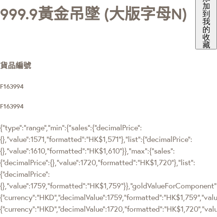
加
999.9黃金吊墜 (大版字母N)
到
我
的
收
藏
貨品編號
F163994
F163994
{"type":"range","min":{"sales":{"decimalPrice":
{},"value":1571,"formatted":"HK$1,571"},"list":{"decimalPrice":
{},"value":1610,"formatted":"HK$1,610"}},"max":{"sales":
{"decimalPrice":{},"value":1720,"formatted":"HK$1,720"},"list":
{"decimalPrice":
{},"value":1759,"formatted":"HK$1,759"}},"goldValueForComponen
{"currency":"HKD","decimalValue":1759,"formatted":"HK$1,759","value
{"currency":"HKD","decimalValue":1720,"formatted":"HK$1,720","val