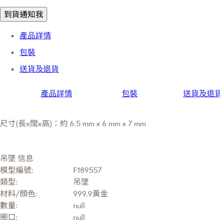
到貨通知我
產品詳情
包裝
送貨及退貨
產品詳情
包裝
送貨及退
尺寸(長x闊x高)：約 6.5 mm x 6 mm x 7 mm
吊墜 信息
模型編號:
F189557
類型:
吊墜
材料/顔色:
999.9黃金
數量:
null
圈口:
null