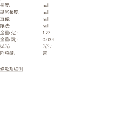
長度:
null
鏈尾長度:
null
直徑:
null
鑲法:
null
金重(克):
1.27
金重(兩):
0.034
拋光:
光沙
附項鏈:
否
條款及細則