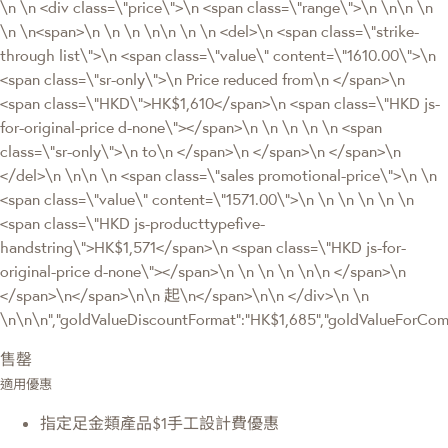
\n \n <div class=\"price\">\n <span class=\"range\">\n \n\n \n
\n \n<span>\n \n \n \n\n \n \n <del>\n <span class=\"strike-
through list\">\n <span class=\"value\" content=\"1610.00\">\n
<span class=\"sr-only\">\n Price reduced from\n </span>\n
<span class=\"HKD\">HK$1,610</span>\n <span class=\"HKD js-
for-original-price d-none\"></span>\n \n \n \n \n <span
class=\"sr-only\">\n to\n </span>\n </span>\n </span>\n
</del>\n \n\n \n <span class=\"sales promotional-price\">\n \n
<span class=\"value\" content=\"1571.00\">\n \n \n \n \n \n
<span class=\"HKD js-producttypefive-
handstring\">HK$1,571</span>\n <span class=\"HKD js-for-
original-price d-none\"></span>\n \n \n \n \n\n </span>\n
</span>\n</span>\n\n 起\n</span>\n\n </div>\n \n
\n\n\n","goldValueDiscountFormat":"HK$1,685","goldValueForC
售罄
適用優惠
指定足金類產品$1手工設計費優惠