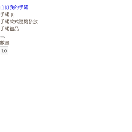
自訂我的手繩
手繩 {i}
手繩款式隨機發放
手繩禮品
數量