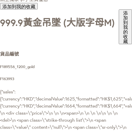
添加到我的收藏
添
加
999.9黃金吊墜 (大版字母M)
到
我
的
收
藏
貨品編號
F189556_1200_gold
F163993
{"sales":
{"currency":"HKD","decimalValue":1625,"formatted":"HK$1,625","value
{"currency":"HKD","decimalValue":1664,"formatted":"HK$1,664","
\n <div class=\"price\">\n \n \n<span>\n \n \n \n\n \n \n
<del>\n <span class=\"strike-through list\">\n <span
class=\"value\" content=\"null\">\n <span class=\"sr-only\">\n