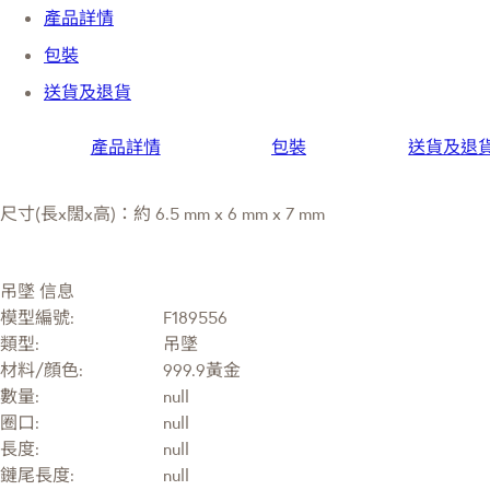
產品詳情
包裝
送貨及退貨
產品詳情
包裝
送貨及退
尺寸(長x闊x高)：約 6.5 mm x 6 mm x 7 mm
吊墜 信息
模型編號:
F189556
類型:
吊墜
材料/顔色:
999.9黃金
數量:
null
圈口:
null
長度:
null
鏈尾長度:
null