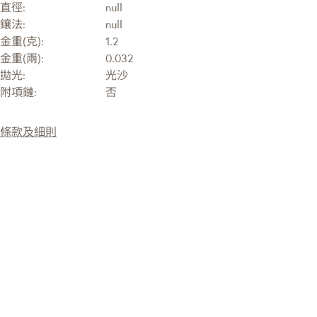
直徑:
null
鑲法:
null
金重(克):
1.2
金重(兩):
0.032
拋光:
光沙
附項鏈:
否
條款及細則