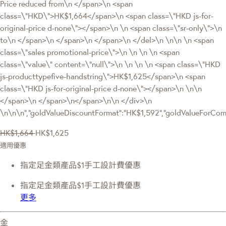
Price reduced from\n </span>\n <span
class=\"HKD\">HK$1,664</span>\n <span class=\"HKD js-for-
original-price d-none\"></span>\n \n <span class=\"sr-only\">\n
to\n </span>\n </span>\n </span>\n </del>\n \n\n \n <span
class=\"sales promotional-price\">\n \n \n \n <span
class=\"value\" content=\"null\">\n \n \n \n <span class=\"HKD
js-producttypefive-handstring\">HK$1,625</span>\n <span
class=\"HKD js-for-original-price d-none\"></span>\n \n\n
</span>\n </span>\n</span>\n\n </div>\n
\n\n\n","goldValueDiscountFormat":"HK$1,592","goldValueForC
HK$1,664
HK$1,625
適用優惠
指定足金類產品$1手工設計費優惠
指定足金類產品$1手工設計費優惠
更多
金