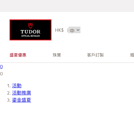
HK$
|
盛夏優惠
珠寶
客戶訂製
0
0
活動
活動推廣
鎏金盛夏