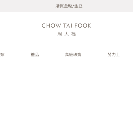
購買金粒/金豆
婚嫁
禮品
高級珠寶
勞力士