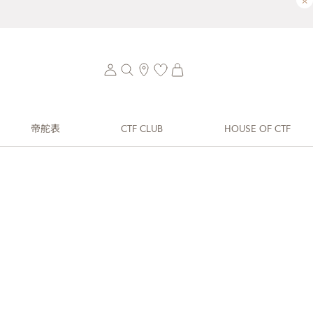
×
帝舵表
CTF CLUB
HOUSE OF CTF