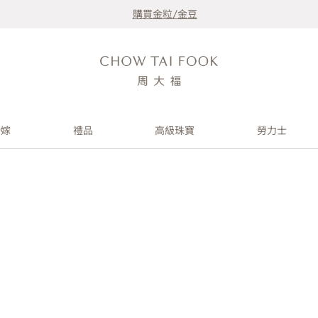
購買金粒/金豆
婚嫁
禮品
高級珠寶
勞力士