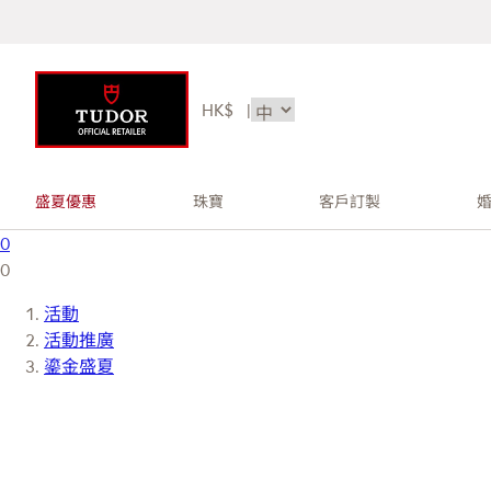
HK$
|
盛夏優惠
珠寶
客戶訂製
0
0
活動
活動推廣
鎏金盛夏