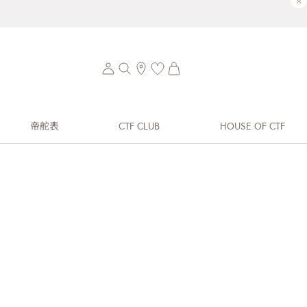
×
帝舵表
CTF CLUB
HOUSE OF CTF