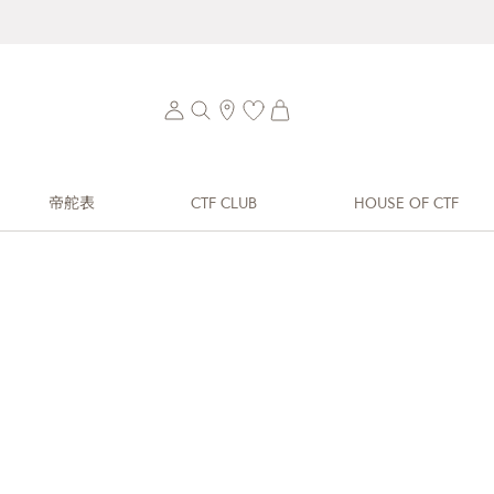
帝舵表
CTF CLUB
HOUSE OF CTF