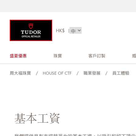
HK$
|
盛夏優惠
珠寶
客戶訂製
周大福珠寶
HOUSE OF CTF
職業發展
員工體驗
基本工資