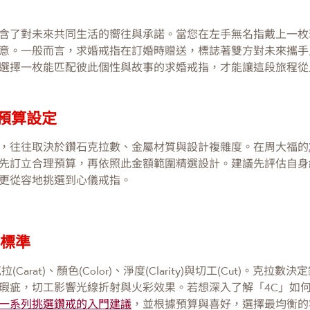
含了對未來共同生活的嚮往與承諾。當您在左手無名指戴上一枚
意。一般而言，求婚戒指在訂婚時贈送，標誌著雙方對未來攜手
選擇一枚能匹配彼此個性與故事的求婚戒指，才能讓這段旅程從
預算設定
，往往取決於鑽石克拉數、金屬材質與設計複雜度。在周大福的
先訂立合理預算，再依照此金額範圍精選設計。建議先評估自身
更從容地挑選到心儀戒指。
」標準
arat)、顏色(Color)、淨度(Clarity)與切工(Cut)。
瑕疵，切工影響光線折射與火彩效果。若想深入了解「4C」如
一系列挑選鑽戒的入門建議
，並根據預算與喜好，選擇最均衡的