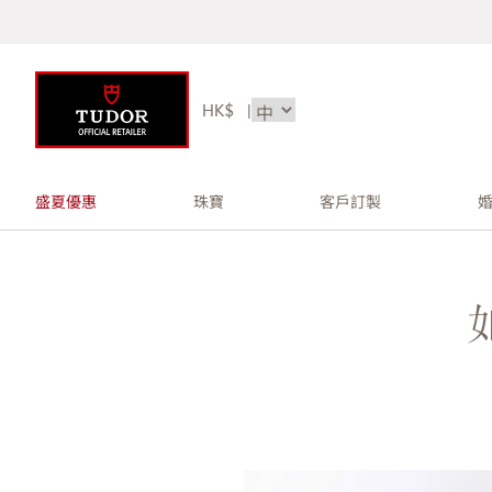
HK$
|
盛夏優惠
珠寶
客戶訂製