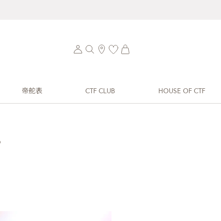
帝舵表
CTF CLUB
HOUSE OF CTF
？