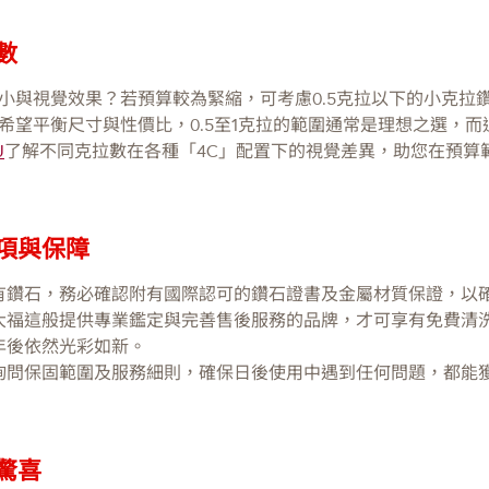
數
小與視覺效果？若預算較為緊縮，可考慮0.5克拉以下的小克拉
希望平衡尺寸與性價比，0.5至1克拉的範圍通常是理想之選，而
U
了解不同克拉數在各種「4C」配置下的視覺差異，助您在預算
項與保障
有鑽石，務必確認附有國際認可的鑽石證書及金屬材質保證，以
大福這般提供專業鑑定與完善售後服務的品牌，才可享有免費清
年後依然光彩如新。
詢問保固範圍及服務細則，確保日後使用中遇到任何問題，都能
驚喜