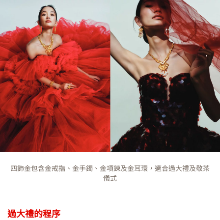
四飾金包含金戒指、金手鐲、金項鍊及金耳環，適合過大禮及敬茶
儀式
過大禮的程序