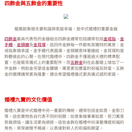
四飾金與五飾金的重要性
龍鳳鈪象徵夫妻和諧與家庭幸福，是中式婚禮的重要金器
四飾金
最具代表性的金器組合四飾金通常包括通常包括
金戒指
、
金
手鐲
、
金頸鏈
及
金耳環
。這四件金飾每一件都有其獨特的寓意：金
戒指象徵承諾，金手鐲代表圓滿，金頸鏈意味著連結，金耳環則是
聆聽彼此的心聲。在現代婚禮中，四飾金不僅是過大禮的標準配
置，也是敬茶儀式上的重要配件。而
五飾金
則在此基礎上增加了一
件金飾，例如金吊墜或金腰鏈，寓意更加豐富的祝福及財富。五飾
金的選擇通常更為隆重，適合希望婚禮儀式更具儀式感的家庭。
婚禮九寶的文化價值
婚禮九寶是中式婚禮中另一重要的傳統，通常包括金如意、金剪刀
等。這些寶物各自代表不同的祝願：如意象徵事事如意，剪刀寓意
剪裁煩惱，讓生活更為順遂。這些金飾在婚禮中扮演著傳遞祝福的
角色，常常被贈予親戚，以表達對新人的祝福和期望。