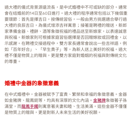
過大禮的儀式背景源遠流長，是中式婚禮中不可或缺的部分。通常
會在结婚前的14日至60日進行。過大禮的程序通常包括以下幾個重
要環節：首先是擇吉日，按傳統習俗，一般由男方挑選適合舉行過
大禮的良辰吉日，為儀式增添吉祥寓意；接著是聘禮的贈送，新郎
家準備金器、禮餅、酒等象徵祝福的禮品送至新娘家，以表達誠意
與祝福。新娘家則可根據家庭習俗選擇是否回贈嫁妝或回禮金，以
示感謝。在聘禮交接過程中，雙方家長通常會說出一些吉祥語，例
如「百年好合」、「早生貴子」等，為新人送上美好的祝福。過大
禮不僅是物質上的贈與，更是雙方家庭對婚姻的祝福與對傳統文化
的尊重。
婚禮中金器的象徵意義
在中式婚禮中，金器被賦予了富貴、繁榮和幸福的象徵意義。金器
如金豬牌、龍鳳鈪等，均具有深厚的文化內涵。
金豬牌
象徵著子孫
滿堂，而
龍鳳手鐲
則寓意著夫妻和睦、生活美滿。這些金器不僅僅
是物質上的贈與，更是對新人未來生活的美好祝願。