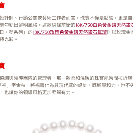
寶
設計師、行銷公關或藝術工作者而言，珠寶不僅是點綴，更是自
能勾勒出鮮明風格。這款線條前衛的
18K/750白色黃金鑲天然
日‧夢系列」的
18K/750玫瑰色黃金鑲天然鑽石耳環
則以玫瑰金
特光彩。
寶
協調與領導團隊的管理者，那一款柔和溫暖的珠寶能瞬間拉近與
的「福」字金粒，將福轉化為具現代感的設計，既顯親和力，也不
，也讓你的領導風格更加柔韌有力。