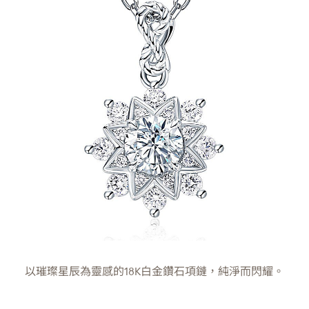
以璀璨星辰為靈感的18K白金鑽石項鏈，純淨而閃耀。