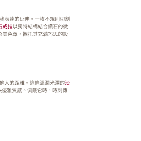
我表達的延伸。一枚不規則切割
鑽石戒指
以獨特結構結合鑽石的微
柔美色澤，襯托其充滿巧思的設
他人的距離。這條溫潤光澤的
淡
失優雅質感。佩戴它時，時刻傳