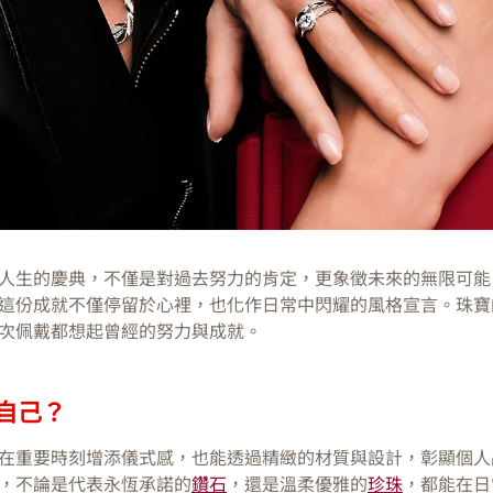
人生的慶典，不僅是對過去努力的肯定，更象徵未來的無限可能
這份成就不僅停留於心裡，也化作日常中閃耀的風格宣言。珠寶
次佩戴都想起曾經的努力與成就。
自己？
在重要時刻增添儀式感，也能透過精緻的材質與設計，彰顯個人
，不論是代表永恆承諾的
鑽石
，還是溫柔優雅的
珍珠
，都能在日