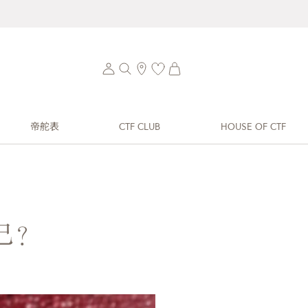
帝舵表
CTF CLUB
HOUSE OF CTF
己？