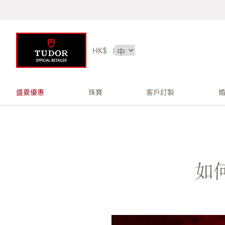
HK$
|
盛夏優惠
珠寶
客戶訂製
如