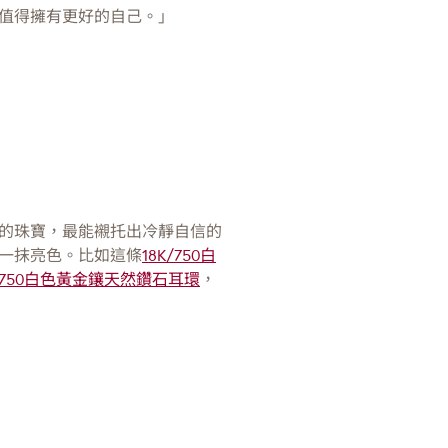
值得擁有更好的自己。」
的珠寶，最能襯托出冷靜自信的
一抹亮色。比如這條
18K/750白
K/750白色黃金鑲天然鑽石耳環
，