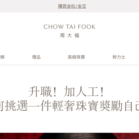
購買金粒/金豆
婚嫁
禮品
高級珠寶
勞力士
升職！加人工！
何挑選一件輕奢珠寶獎勵自