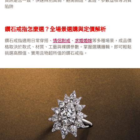
資訊是否一致，快速辨別真偽，避開假證、套證、參數虛標等消費
陷阱
鑽石戒指怎麼選？全場景選購與定價解析
鑽石戒指適用日常穿搭、
情侶對戒
、
求婚婚嫁
等多種場景，成品價
格取決於款式、材質、工藝與裸鑽參數。掌握選購邏輯，即可輕鬆
挑選高顏值、實用且物超所值的鑽石戒指。