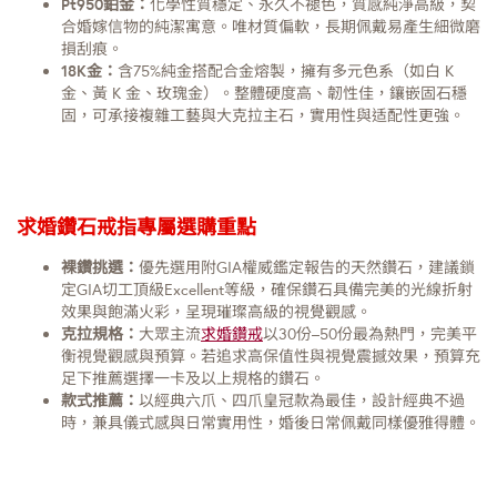
Pt950鉑金：
化學性質穩定、永久不褪色，質感純淨高級，契
合婚嫁信物的純潔寓意。唯材質偏軟，長期佩戴易產生細微磨
損刮痕。
18K金：
含75%純金搭配合金熔製，擁有多元色系（如白 K
金、黃 K 金、玫瑰金）。整體硬度高、韌性佳，鑲嵌固石穩
固，可承接複雜工藝與大克拉主石，實用性與适配性更強。
求婚鑽石戒指專屬選購重點
裸鑽挑選：
優先選用附GIA權威鑑定報告的天然鑽石，建議鎖
定GIA切工頂級Excellent等級，確保鑽石具備完美的光線折射
效果與飽滿火彩，呈現璀璨高級的視覺觀感。
克拉規格：
大眾主流
求婚鑽戒
以30份–50份最為熱門，完美平
衡視覺觀感與預算。若追求高保值性與視覺震撼效果，預算充
足下推薦選擇一卡及以上規格的鑽石。
款式推薦：
以經典六爪、四爪皇冠款為最佳，設計經典不過
時，兼具儀式感與日常實用性，婚後日常佩戴同樣優雅得體。