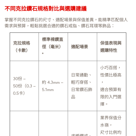
不同克拉鑽石規格對比與選購建議
掌握不同克拉鑽石的尺寸、適配場景與保值差異，能精準匹配個人
需求與預算，輕鬆挑選合適的鑽石戒指、鑽石耳環等飾品：
標準裸鑽直
克拉規格
保值表現與
徑（毫米）
適配場景
（卡數）
選購特性
*
小巧百搭，
日常通勤、
性價比極高
30份 –
約 4.3mm –
輕巧穿搭、
，
50份（0.3 –
5.1mm
日常鑽石飾
適合預算有
0.5卡）
品
限的入門選
擇。
業界保值分
水嶺，
尺寸比例均