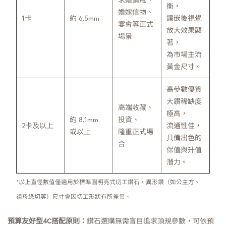
求婚鑽戒、
衡，
婚嫁信物、
1卡
約 6.5mm
鑲嵌後視覺
宴會等正式
放大效果顯
場景
著，
為市場主流
黃金尺寸。
高參數優質
大鑽稀缺度
高端收藏、
極高，
約 8.1mm
投資、
2卡及以上
流通性佳，
或以上
隆重正式場
具備出色的
合
保值與升值
潛力。
*以上直徑數值僅適用於標準圓明亮式切工鑽石，異形鑽（如公主方、
祖母綠切等）尺寸會因切工形狀有所差異。
預算友好型4C搭配原則：
鑽石選購無需盲目追求頂規參數，可依預