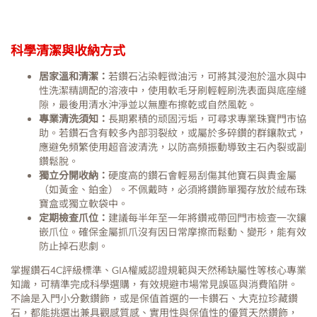
科學清潔與收納方式
居家溫和清潔：
若鑽石沾染輕微油污，可將其浸泡於溫水與中
性洗潔精調配的溶液中，使用軟毛牙刷輕輕刷洗表面與底座縫
隙，最後用清水沖淨並以無塵布擦乾或自然風乾。
專業清洗須知：
長期累積的顽固污垢，可尋求專業珠寶門市協
助。若鑽石含有較多內部羽裂紋，或屬於多碎鑽的群鑲款式，
應避免頻繁使用超音波清洗，以防高頻振動導致主石內裂或副
鑽鬆脫。
獨立分開收納：
硬度高的鑽石會輕易刮傷其他寶石與貴金屬
（如黃金、鉑金）。不佩戴時，必須將鑽飾單獨存放於絨布珠
寶盒或獨立軟袋中。
定期檢查爪位：
建議每半年至一年將鑽戒帶回門市檢查一次鑲
嵌爪位。確保金屬抓爪沒有因日常摩擦而鬆動、變形，能有效
防止掉石悲劇。
掌握鑽石4C評級標準、GIA權威認證規範與天然稀缺屬性等核心專業
知識，可精準完成科學選購，有效規避市場常見誤區與消費陷阱。
不論是入門小分數鑽飾，或是保值首選的一卡鑽石、大克拉珍藏鑽
石，都能挑選出兼具觀感質感、實用性與保值性的優質天然鑽飾，