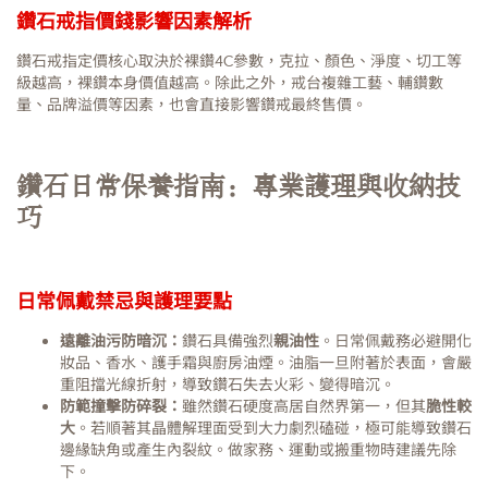
鑽石戒指價錢影響因素解析
鑽石戒指定價核心取決於裸鑽4C參數，克拉、顏色、淨度、切工等
級越高，裸鑽本身價值越高。除此之外，戒台複雜工藝、輔鑽數
量、品牌溢價等因素，也會直接影響鑽戒最終售價。
鑽石日常保養指南：專業護理與收納技
巧
日常佩戴禁忌與護理要點
遠離油污防暗沉：
鑽石具備強烈
親油性
。日常佩戴務必避開化
妝品、香水、護手霜與廚房油煙。油脂一旦附著於表面，會嚴
重阻擋光線折射，導致鑽石失去火彩、變得暗沉。
防範撞擊防碎裂：
雖然鑽石硬度高居自然界第一，但其
脆性較
大
。若順著其晶體解理面受到大力劇烈磕碰，極可能導致鑽石
邊緣缺角或產生內裂紋。做家務、運動或搬重物時建議先除
下。