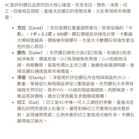
4C是評判鑽石品質的四大核心維度，包含克拉、顏色、淨度、切
工，四者相互搭配，直接決定鑽石的視覺效果、火彩表現與市場價
值。
克拉（Carat）：
克拉是鑽石重量國際單位，即是俗稱的「卡
數」，
1卡 = 0.2克 = 100份
。鑽石價錢並非線性計算，卡數越
大稀缺度越高、價格幾何級攀升，也是大卡數鑽石保值性更出
色的核心原因。
顏色（Color）：
天然鑽石顏色分為D至Z色階，愈接近D色愈
純淨無色、價值愈高。D-F為頂級無色等級；G-H色輕微淡
調、肉眼難察，是高性價比主流之選；後續色級黃調明顯，會
降低鑽石通透感與市場價值。
淨度（Clarity）：
淨度用於評估鑽石內含物與瑕疵的大小、
數量，等級從FL無瑕級延伸至I3重瑕疵級。天然鑽石大多帶有
細微天然印記，其中VVS、VS級別瑕疵極細微、肉眼無感，平
衡品質與價格，適合日常佩戴及求婚鑽戒選購。
切工（Cut）：
切工是4C中唯一可人工調控的參數，直接決定
鑽石的閃亮度與火彩層次。優質對稱切工可實現光線完整折
射，呈現璀璨質感；比例失衡的切工會造成光線外泄，令鑽石
顯得暗沉無光。