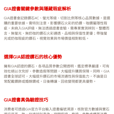
GIA證書關鍵參數與隱藏瑕疵解析
GIA證書會記錄鑽石4C、螢光等級、切割比例等核心品質數據，是選
購的重要依據。需特別注意，影響鑽石火彩的奶鑽、咖鑽屬隱性瑕
疵，未納入GIA評級，無法透過證書查驗，需專業實測辨別。整體而
言，無螢光、無奶咖的鑽石火彩通透、品相與保值性更優；帶強螢
光或奶咖瑕疵的鑽石，視覺效果與市場價值相對較低。
選擇GIA認證鑽石的核心優勢
擁有GIA認證的鑽石，各項品質參數公開透明、鑑定標準嚴謹，可有
效杜絕以次充好、參數造假等問題，大幅提升購買保障。同時，GIA
證書全球認可，大幅提升鑽石的市場流通性與保值能力，不論是日
常配戴鑽飾或婚嫁鑽戒，日後轉讓、回收變現都更具優勢。
GIA證書真偽驗證技巧
消費者可透過GIA官方平台輸入證書編號溯源，核對官方數據與實石