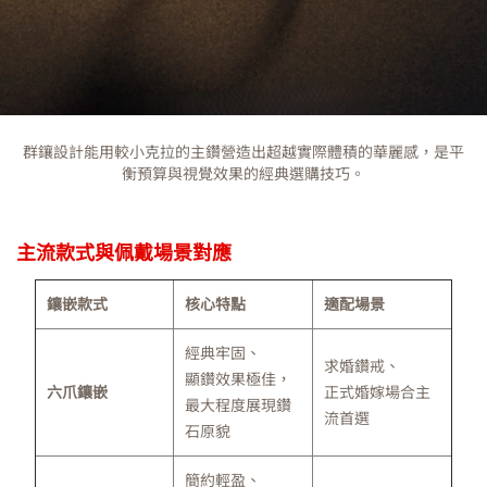
群鑲設計能用較小克拉的主鑽營造出超越實際體積的華麗感，是平
衡預算與視覺效果的經典選購技巧。
主流款式與佩戴場景對應
鑲嵌款式
核心特點
適配場景
經典牢固、
求婚鑽戒、
顯鑽效果極佳，
六爪鑲嵌
正式婚嫁場合主
最大程度展現鑽
流首選
石原貌
簡約輕盈、