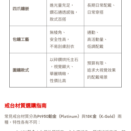
進光量充足，
長期日常配戴、
四爪鑲嵌
鑽石通透感強，
日常穿搭
款式百搭
無棱角、
通勤、
包鑲工藝
安全性高，
高活動量、
不易刮膚刮衣
低調配戴
以碎鑽烘托主石
預算有限、
，視覺顯大、
圍鑲款式
追求大視覺效果
華麗精緻，
的配戴場景
性價比高
戒台材質選購指南
常見戒台材質分為
Pt950鉑金（Platinum）
與
18K金（K-Gold）
兩
種，特性各有不同：