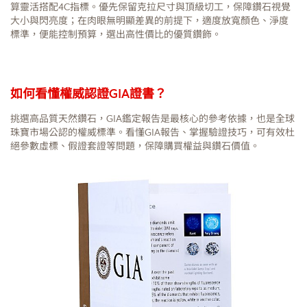
算靈活搭配4C指標。優先保留克拉尺寸與頂級切工，保障鑽石視覺
大小與閃亮度；在肉眼無明顯差異的前提下，適度放寬顏色、淨度
標準，便能控制預算，選出高性價比的優質鑽飾。
如何看懂權威認證GIA證書？
挑選高品質天然鑽石，GIA鑑定報告是最核心的參考依據，也是全球
珠寶市場公認的權威標準。看懂GIA報告、掌握驗證技巧，可有效杜
絕參數虛標、假證套證等問題，保障購買權益與鑽石價值。