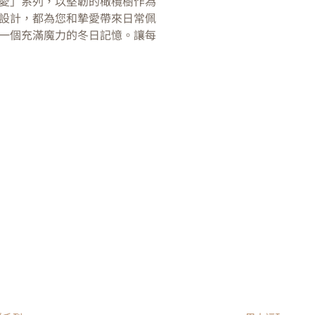
愛」系列，以堅韌的橄欖樹作為
設計，都為您和摯愛帶來日常佩
一個充滿魔力的冬日記憶。讓每