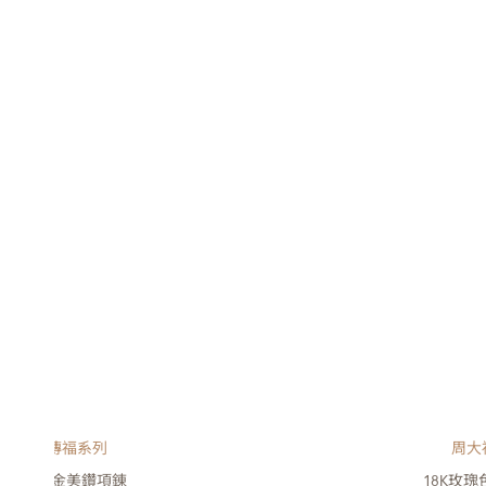
周大福傳福系列
周大
8K白色黃金美鑽項錬
18K玫