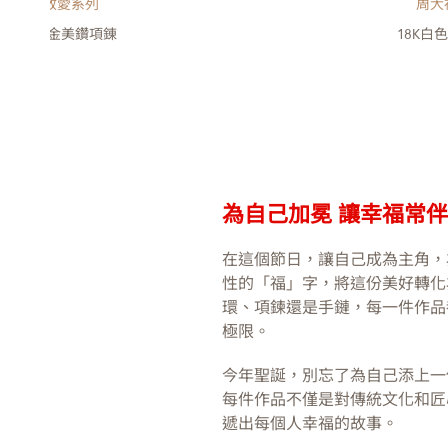
周大福敢愛系列
周大
8K白色黃金美鑽項錬
18K白
為自己加冕 讓幸福常
在這個節日，讓自己成為主角，
性的「福」字，將這份美好轉化
環、項鍊還是手鏈，每一件作品
極限。
今年聖誕，別忘了為自己添上一
每件作品不僅是對傳統文化和匠
遞出每個人幸福的故事。