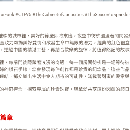
aiFook #CTF95 #TheCabinetofCuriosities #TheSeasontoSpark
 – 在燈光璀璨的城市裡，美好的節慶即將來臨，夜空中彷彿瀰漫著閃
福一直致力頌揚美好愛情和啟發生命中無限的潛力，經典的紅色禮
，透過中國的精湛工藝，再結合歡樂的旋律，將值得銘記的故事
裡，每扇門後隱藏著浪漫的奇遇，每一個房間彷彿是一場等待被
緣的鑽石手鍊，您會發現每件創作都是珍貴的紀念品。這些作品
連結，都交織出生活中令人期待的可能性，滿載著甜蜜的愛意與
的神奇禮盒，探索專屬的珍貴珠寶，與摯愛共享這份閃耀的節日
漫篇章