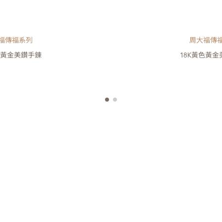
福傳福系列
周大福傳
色黃金美鑽手錬
18K黃色黃