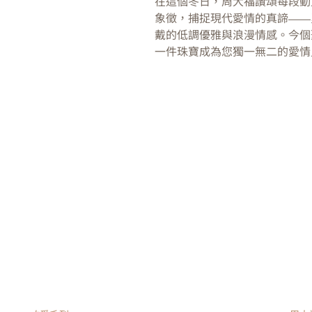
在這個冬日，周大福讚頌每段動
象徵，捕捉現代愛情的真諦——
戴的低調優雅與浪漫情感。今個
一件珠寶成為您獨一無二的愛情