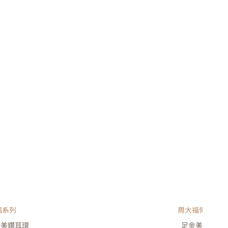
福系列
周大福傳福系列
金美鑽耳環
足金美鑽戎指