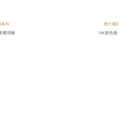
福系列
周大福傳福系列
金美鑽項錬
18K黃色黃金美鑽