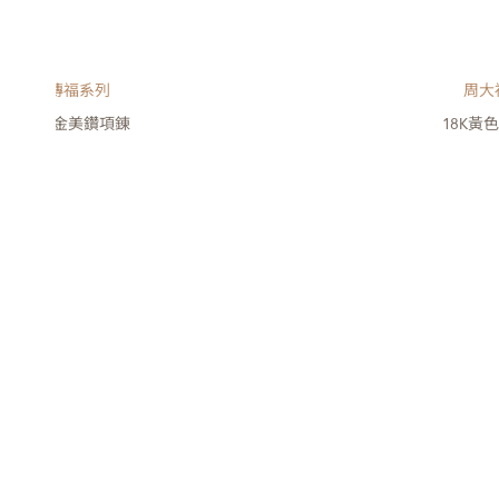
周大福傳福系列
周大
8K黃色黃金美鑽項錬
18K黃