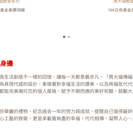
福敢愛系列
周大福敢
色黃金美鑽項錬
18K白色黃
伴身邊
為生活創造不一樣的回憶，讓每一天都意義非凡。「周大福傳福
為具現代感的設計，象徵著對幸福生活的讚美，以及將福氣代代
都能完美襯托您的個人風格，賦予不期而遇的美好祝願，鼓勵大
份華麗的禮物，紀念過去一年的努力與成就，提醒自己值得最好
心工藝的致敬，更是承載著無盡的幸福，代代相傳，凝聚人心，