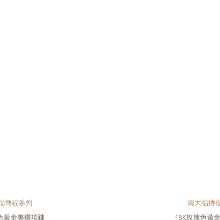
福傳福系列
周大福傳
瑰色黃金美鑽項錬
18K玫瑰色黃