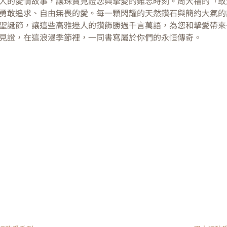
人的愛情故事，讓珠寶見證您與摯愛的難忘時刻。周大福的「敢
勇敢追求、自由無畏的愛。每一顆閃耀的天然鑽石與簡約大氣的
聖誕節，讓這些高雅迷人的鑽飾勝過千言萬語，為您和摯愛帶來
見證，在這浪漫季節裡，一同書寫屬於你們的永恒傳奇。