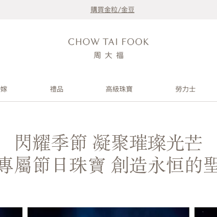
購買金粒/金豆
婚嫁
禮品
高級珠寶
勞力士
閃耀季節 凝聚璀璨光芒
專屬節日珠寶 創造永恒的