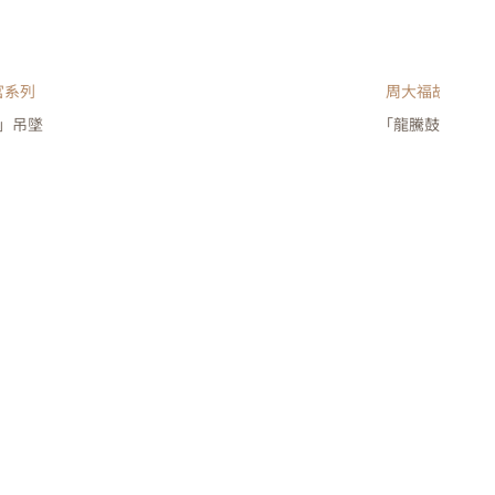
宮系列
周大福故宮系列
」吊墜
「龍騰鼓躍」手