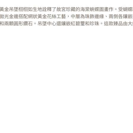
黃金吊墜栩栩如生地詮釋了故宮珍藏的海棠蛺蝶圖畫作。受蝴蝶
拋光金邊搭配網狀黃金花絲工藝，中層為珠飾邊緣、兩側各鑲嵌
和兩顆圓形鑽石。吊墜中心還鑲嵌紅碧璽和珍珠。這款臻品由大