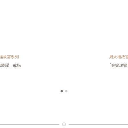
福故宮系列
周大福故
騰鼓躍」戒指
「金鑾瑞獅