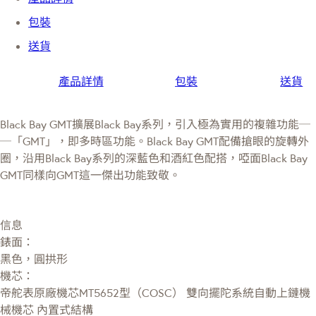
包裝
送貨
產品詳情
包裝
送貨
Black Bay GMT擴展Black Bay系列，引入極為實用的複雜功能─
─「GMT」，即多時區功能。Black Bay GMT配備搶眼的旋轉外
圈，沿用Black Bay系列的深藍色和酒紅色配搭，啞面Black Bay
GMT同樣向GMT這一傑出功能致敬。
信息
錶面：
黑色，圓拱形
機芯：
帝舵表原廠機芯MT5652型（COSC） 雙向擺陀系統自動上鏈機
械機芯 內置式結構