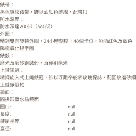
錶帶：
黑色織紋錶帶，飾以酒紅色縫線，配帶扣
防水深度：
防水深達200米（660呎）
外圈：
精鋼雙向旋轉外圈，24小時刻度，48個卡位，啞酒紅色及藍色
陽極氧化鋁字圈
錶殼：
磨光及磨砂鋼錶殼，直徑41毫米
上鏈錶冠：
精鋼旋入式上鏈錶冠，飾以浮雕帝舵表玫瑰標誌，配圓紋磨砂鋼
上鏈錶冠軸
鏡面：
圓拱形藍水晶鏡面
圈口:
null
長度:
null
鏈尾長度:
null
直徑:
null